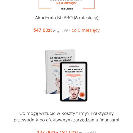
Akademia BizPRO (6 miesięcy)
547.00
zł
co 6 miesięcy
w tym VAT
Co mogę wrzucić w koszty firmy? Praktyczny
przewodnik po efektywnym zarządzaniu finansami
187.00
zł
–
197.00
zł
w tym VAT