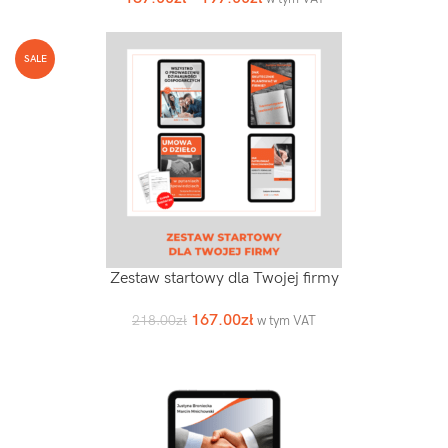
SALE
Zestaw startowy dla Twojej firmy
167.00
zł
218.00
zł
w tym VAT