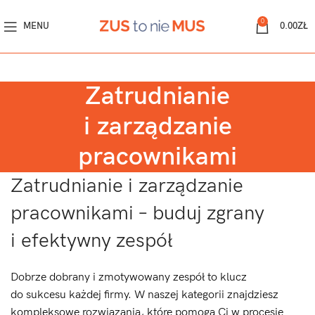
0
MENU
0.00
ZŁ
Zatrudnianie
i zarządzanie
pracownikami
Zatrudnianie i zarządzanie
pracownikami – buduj zgrany
i efektywny zespół
Dobrze dobrany i zmotywowany zespół to klucz
do sukcesu każdej firmy. W naszej kategorii znajdziesz
kompleksowe rozwiązania, które pomogą Ci w procesie