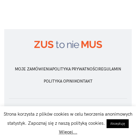
MOJE ZAMÓWIENIA
POLITYKA PRYWATNOŚCI
REGULAMIN
POLITYKA OPINII
KONTAKT
ZUS TO NIE MUS
2026 Wszelkie prawa zastrzeżone
Strona korzysta z plików cookies w celu tworzenia anonimowych
statystyk. Zapoznaj się z naszą polityką cookies.
Akceptuję
Więcej...