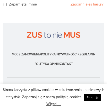
Zapamiętaj mnie
Zapomniałeś hasła?
MOJE ZAMÓWIENIA
POLITYKA PRYWATNOŚCI
REGULAMIN
POLITYKA OPINII
KONTAKT
ZUS TO NIE MUS
2026 Wszelkie prawa zastrzeżone
Strona korzysta z plików cookies w celu tworzenia anonimowych
statystyk. Zapoznaj się z naszą polityką cookies.
Akceptuję
Więcej...