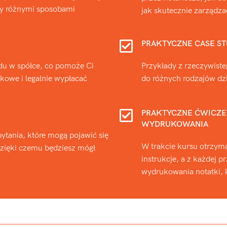
ędzy różnymi sposobami
jak skutecznie zarządzać
PRAKTYCZNE CASE S
u w spółce, co pomoże Ci
Przykłady z rzeczywist
kowe i legalnie wypłacać
do różnych rodzajów dzi
PRAKTYCZNE ĆWICZEN
WYDRUKOWANIA
ytania, które mogą pojawić się
W trakcie kursu otrzym
 dzięki czemu będziesz mógł
instrukcje, a z każdej p
wydrukowania notatki, 