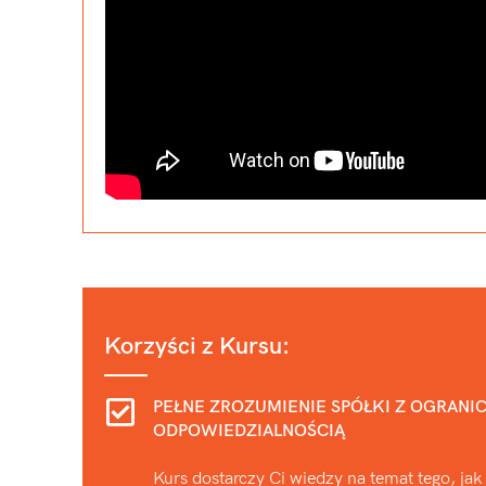
Korzyści z Kursu:
PEŁNE ZROZUMIENIE SPÓŁKI Z OGRANI
ODPOWIEDZIALNOŚCIĄ
Kurs dostarczy Ci wiedzy na temat tego, jak s