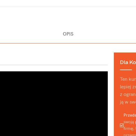
OPIS
Dla Ko
Ten kur
lepiej 
z ogran
ją w sw
Przeds
swoją 
firmę,
przemy