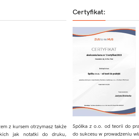
Certyfikat:
Spółka z o.o. od teorii do pr
azem z kursem otrzymasz także
do sukcesu w prowadzeniu wła
kich jak notatki do druku,