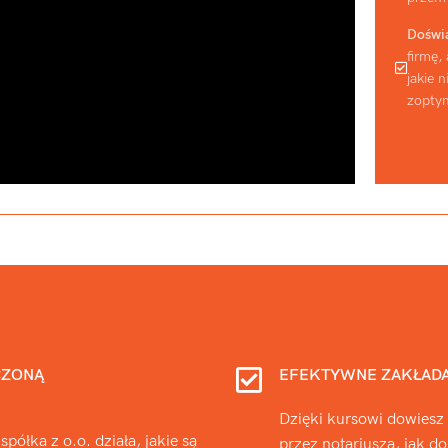
Doświ
firmę,
jakie 
zoptym
CZONĄ
EFEKTYWNE ZAKŁADAN
Dzięki kursowi dowiesz s
półka z o.o. działa, jakie są
przez notariusza, jak 