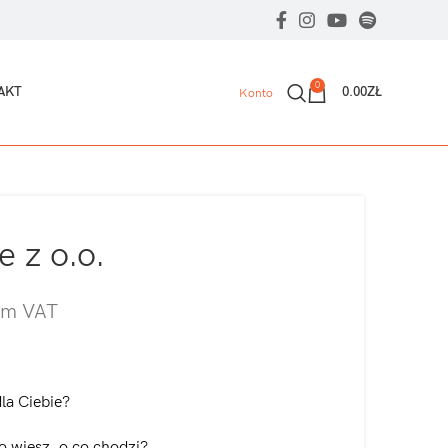
0
AKT
0.00
ZŁ
Konto
e z o.o.
ym VAT
dla Ciebie?
zo wiesz, o co chodzi?