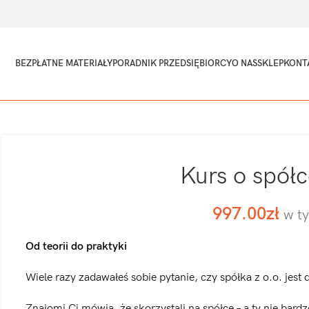
BEZPŁATNE MATERIAŁY
PORADNIK PRZEDSIĘBIORCY
O NAS
SKLEP
KONT
Kurs o spółc
997.00
zł
w t
Od teorii do praktyki
Wiele razy zadawałeś sobie pytanie, czy spółka z o.o. jest 
Znajomi Ci mówią, że skorzystali na spółce – a ty nie bard