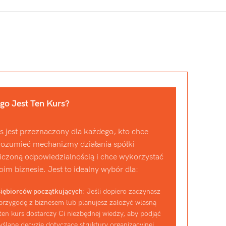
go Jest Ten Kurs?
s jest przeznaczony dla każdego, kto chce
zrozumieć mechanizmy działania spółki
iczoną odpowiedzialnością i chce wykorzystać
oim biznesie. Jest to idealny wybór dla:
iębiorców początkujących
: Jeśli dopiero zaczynasz
przygodę z biznesem lub planujesz założyć własną
 ten kurs dostarczy Ci niezbędnej wiedzy, aby podjąć
ślane decyzje dotyczące struktury organizacyjnej.