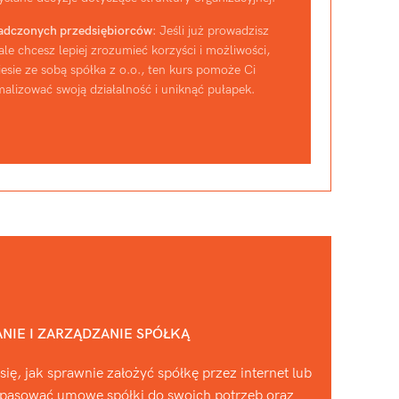
adczonych przedsiębiorców
: Jeśli już prowadzisz
 ale chcesz lepiej zrozumieć korzyści i możliwości,
niesie ze sobą spółka z o.o., ten kurs pomoże Ci
alizować swoją działalność i uniknąć pułapek.
IE I ZARZĄDZANIE SPÓŁKĄ
ię, jak sprawnie założyć spółkę przez internet lub
dopasować umowę spółki do swoich potrzeb oraz