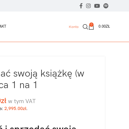
0
AKT
0.00
ZŁ
Konto
ać swoją książkę (w
ca 1 na 1
0
zł
w tym VAT
a:
2,995.00
zł
.