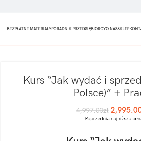
BEZPŁATNE MATERIAŁY
PORADNIK PRZEDSIĘBIORCY
O NAS
SKLEP
KONT
Kurs “Jak wydać i sprzed
Polsce)” + Pra
2,995.0
4,997.00
zł
Poprzednia najniższa cen