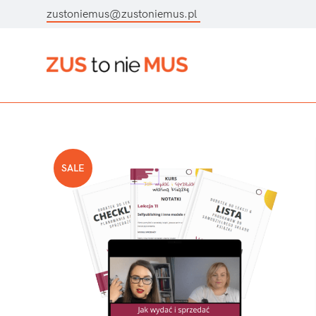
zustoniemus@zustoniemus.pl
SALE