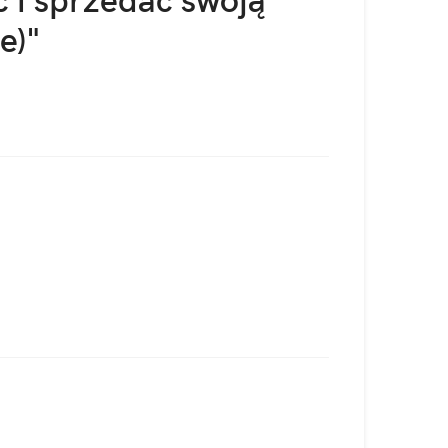
 i sprzedać swoją
e)"