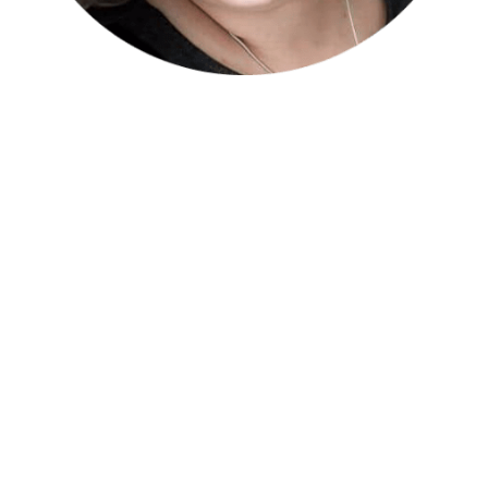
Autorka
Justyna Broniecka
Przedsiębiorca, menadżer. Od prawie 10 lat właścicielka i twarz
marki ZUS to nie MUS. Jej misją jest edukacja i uświadamianie
klientów odnośnie systemu podatkowego Chce, aby przedsiębiorcy
wiedzieli jakie są możliwości oraz z czym wiążą się poszczególne
wybory. Przeszkoliła ponad 5 tys osób. Jest często zapraszana na
konferencje, wykładowca w szkołach wyższych. Jej szkolenia i
wystąpienia oceniane są jako praktyczne, użyteczne i ciekawe.
Fanka logicznego myślenia oraz ułatwiania sobie życia.
Od prawie 10 lat członek międzynarodowej organizacji
Toastmasters, gdzie doskonali swoje umiejętności przemawiania
publicznego oraz zarządzania. Otrzymała tam najwyższy tytuł DTM