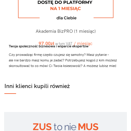
Akademia BizPRO (1 miesiąc)
97.00
zł
/ miesiąc
w tym VAT
Twoja społeczność biznesowa i wsparcie ekspertów
Czy prowadząc firmę często czujesz się samotny? Masz pytanie –
ale nie bardzo masz komu je zadać? Potrzebujesz kogoś z kim możesz
skonsultować to co mówi Ci Twoja księgowość? A możesz lubisz mieć
rękę na pulsie w kontekście nowinek biznesowych?
Mam dla Ciebie idealne rozwiązanie!
Inni klienci kupili również