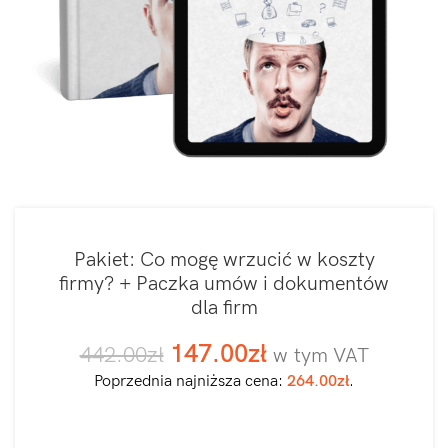
Pakiet: Co mogę wrzucić w koszty
firmy? + Paczka umów i dokumentów
dla firm
147.00
zł
442.00
zł
w tym VAT
Poprzednia najniższa cena:
264.00
zł
.