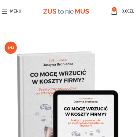
0
MENU
0.00
ZŁ
SALE