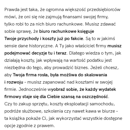
Prawda jest taka, że ogromna większość przedsiębiorców
mówi, że oni się nie zajmują finansami swojej firmy,
tylko robi to za nich biuro rachunkowe. Musisz zdawać
sobie sprawę, że
biuro rachunkowe księguje
Twoje przychody i koszty już po fakcie
. Są to w jakimś
sensie dane historyczne. A Ty jako właściciel firmy
musisz
podejmować decyzje tu i teraz
. Dlatego wiedza o tym, jak
działają koszty, jak wpływają na wartość podatku jest
niezbędna do tego, aby prowadzić biznes. Jeżeli chcesz,
aby
Twoja firma rosła, była możliwa do skalowania
i rozwoju
– musisz zapanować nad kosztami w swojej
firmie. Jednocześnie w
yobraź sobie, że każdy wydatek
firmowy staje się dla Ciebie szansą na oszczędność
.
Czy to zakup sprzętu, koszty eksploatacji samochodu,
podróże służbowe, szkolenia czy nawet kawa w biurze –
ta książka pokaże Ci, jak wykorzystać wszystkie dostępne
opcje zgodnie z prawem.