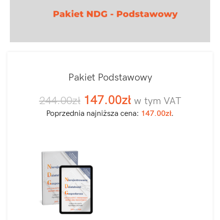
Pakiet Podstawowy
147.00
zł
244.00
zł
w tym VAT
Poprzednia najniższa cena:
147.00
zł
.