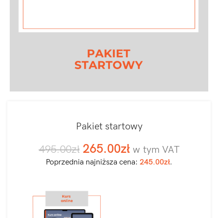
Pakiet startowy
265.00
zł
495.00
zł
w tym VAT
Poprzednia najniższa cena:
245.00
zł
.