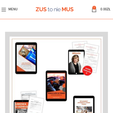
0
MENU
0.00
ZŁ