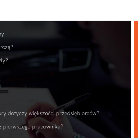
my
arczą?
yły?
ry dotyczy większości przedsiębiorców?
z pierwszego pracownika?