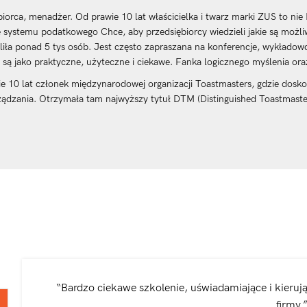
biorca, menadżer. Od prawie 10 lat właścicielka i twarz marki ZUS to nie 
 systemu podatkowego Chce, aby przedsiębiorcy wiedzieli jakie są możli
liła ponad 5 tys osób. Jest często zapraszana na konferencje, wykładowc
 są jako praktyczne, użyteczne i ciekawe. Fanka logicznego myślenia oraz
e 10 lat członek międzynarodowej organizacji Toastmasters, gdzie dosko
ządzania. Otrzymała tam najwyższy tytuł DTM (Distinguished Toastmaster
“Bardzo ciekawe szkolenie, uświadamiające i kieruj
firmy.