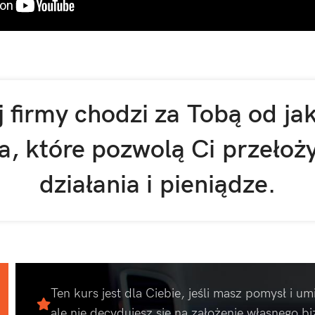
 firmy chodzi za Tobą od jak
a, które pozwolą Ci przełoż
działania i pieniądze.
Ten kurs jest dla Ciebie, jeśli masz pomysł i u
ale nie decydujesz się na założenie własnego bi