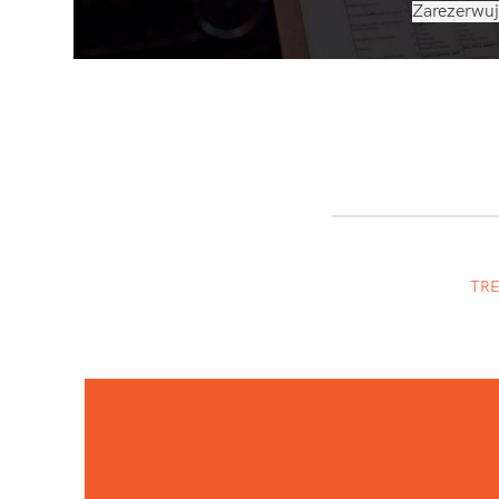
Zarezerwuj
TR