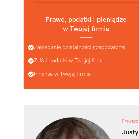
Prawo, podatki i pieniądze
w Twojej firmie
Zakładanie działalności gospodarczej
ZUS i podatki w Twojej firmie
Finanse w Twojej firmie
Prowadz
Justy