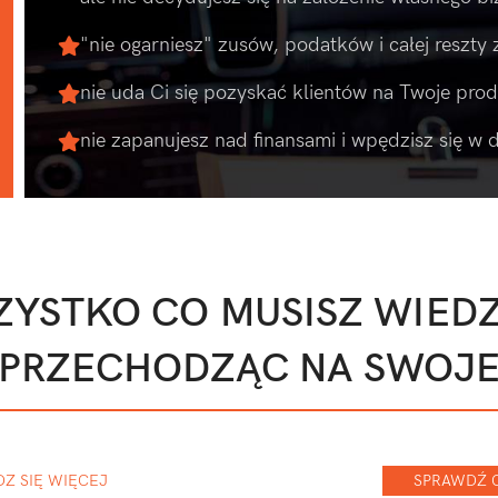
"nie ogarniesz" zusów, podatków i całej reszty
nie uda Ci się pozyskać klientów na Twoje prod
nie zapanujesz nad finansami i wpędzisz się w d
YSTKO CO MUSISZ WIED
PRZECHODZĄC NA SWOJ
Z SIĘ WIĘCEJ
SPRAWDŹ 