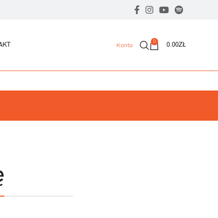
0
AKT
0.00
ZŁ
Konto
ę