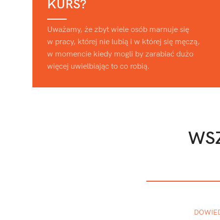
KURS?
Uważamy, że zbyt wiele osób marnuje się
w pracy, której nie lubią i w której się męczą,
w momencie kiedy mogli by zarabiać dużo
więcej uwielbiając to co robią.
WSZ
DOWIED