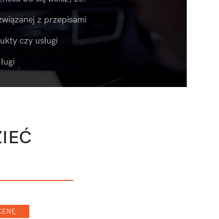
 związanej z przepisami
ukty czy usługi
ługi
ZIEĆ
E
CENĘ