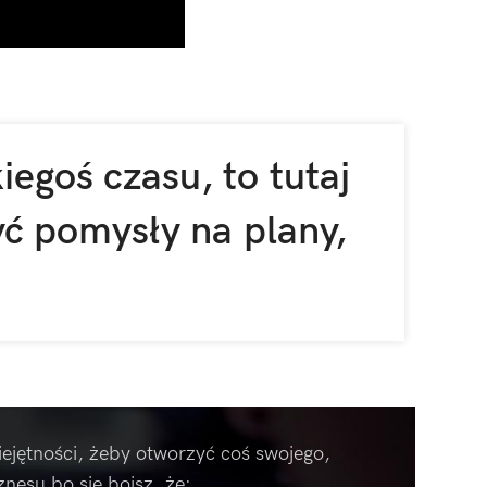
iegoś czasu, to tutaj
yć pomysły na plany,
miejętności, żeby otworzyć coś swojego,
znesu bo się boisz, że: