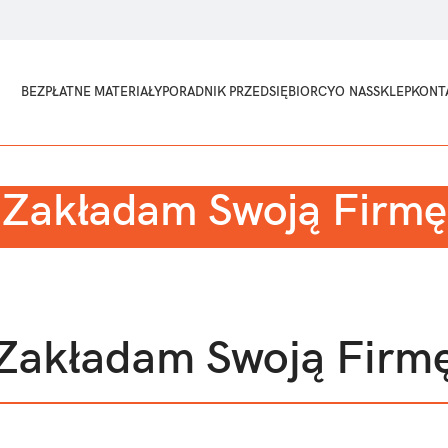
BEZPŁATNE MATERIAŁY
PORADNIK PRZEDSIĘBIORCY
O NAS
SKLEP
KONT
Zakładam Swoją Firmę
Zakładam Swoją Firm