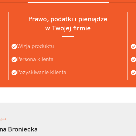
Prawo, podatki i pieniądze
w Twojej firmie
Wizja produktu
Persona klienta
Pozyskiwanie klienta
ąca
na Broniecka