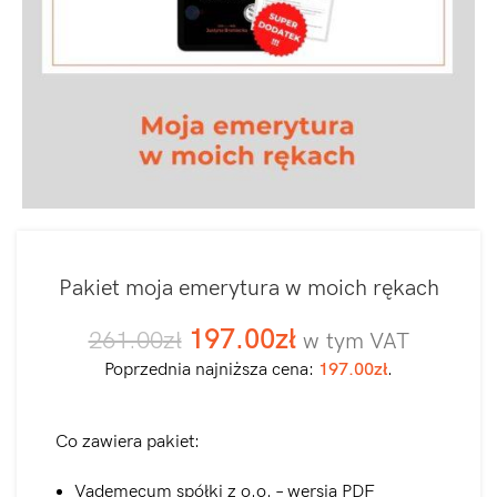
Pakiet moja emerytura w moich rękach
197.00
zł
261.00
zł
w tym VAT
Poprzednia najniższa cena:
197.00
zł
.
Co zawiera pakiet:
Vademecum spółki z o.o. – wersja PDF