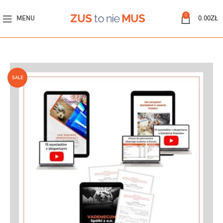
0
MENU
0.00
ZŁ
SALE