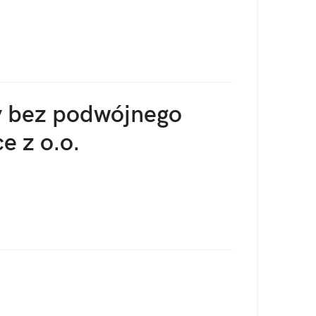
y bez podwójnego
e z o.o.