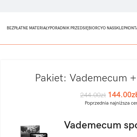
BEZPŁATNE MATERIAŁY
PORADNIK PRZEDSIĘBIORCY
O NAS
SKLEP
KONT
Pakiet: Vademecum +
144.00
z
244.00
zł
Poprzednia najniższa ce
Vademecum spół