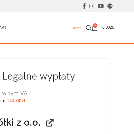
0
AKT
0.00
ZŁ
Konto
 Legalne wypłaty
ł
w tym VAT
na:
144.00
zł
.
ki z o.o.