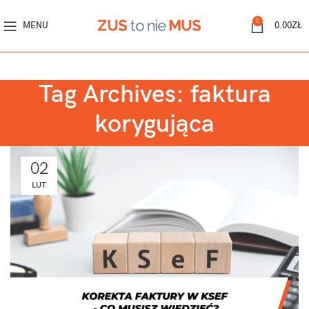
0
MENU
0.00
ZŁ
Tag Archives: faktura
korygująca
02
LUT