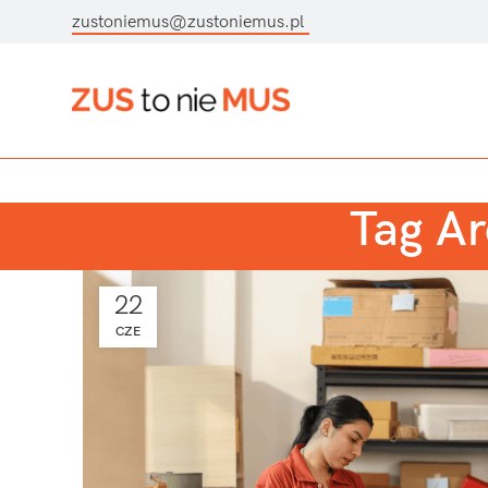
zustoniemus@zustoniemus.pl
Tag Ar
22
CZE