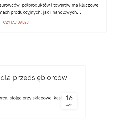
 surowców, półproduktów i towarów ma kluczowe
mach produkcyjnych, jak i handlowych...
CZYTAJ DALEJ
dla przedsiębiorców
16
ca, stojąc przy sklepowej kasie, ana...
CZE