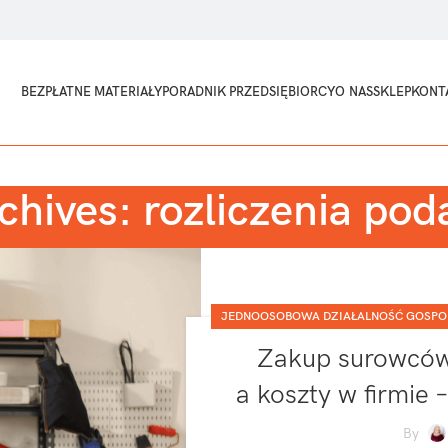
BEZPŁATNE MATERIAŁY
PORADNIK PRZEDSIĘBIORCY
O NAS
SKLEP
KONT
chives: rozliczenia po
JEDNOOSOBOWA DZIAŁALNOŚĆ GOSP
Zakup surowców
a koszty w firmie 
By