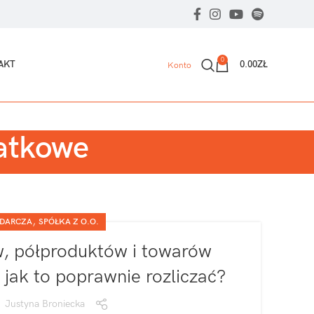
0
AKT
0.00
ZŁ
Konto
datkowe
,
ODARCZA
SPÓŁKA Z O.O.
, półproduktów i towarów
– jak to poprawnie rozliczać?
Justyna Broniecka