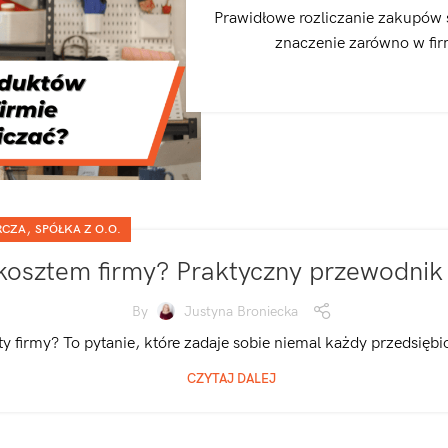
Prawidłowe rozliczanie zakupów
znaczenie zarówno w fir
,
RCZA
SPÓŁKA Z O.O.
kosztem firmy? Praktyczny przewodnik 
By
Justyna Broniecka
firmy? To pytanie, które zadaje sobie niemal każdy przedsiębior
CZYTAJ DALEJ