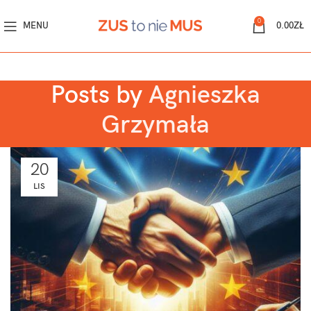
0
MENU
0.00
ZŁ
Posts by
Agnieszka
Grzymała
20
LIS