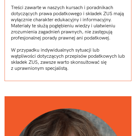
spółki przez internet?
Treści zawarte w naszych kursach i poradnikach
dotyczących prawa podatkowego i składek ZUS mają
Jakie są wady zalety zakładania spółki
wyłącznie charakter edukacyjny i informacyjny.
przez notariusza?
Materiały te służą pogłębieniu wiedzy i ułatwieniu
zrozumienia zagadnień prawnych, nie zastępują
Jak wygląda proces o ile kosztuje zakładanie
profesjonalnej porady prawnej ani podatkowej.
spółki przez notariusza
W przypadku indywidualnych sytuacji lub
Umowa spółki – jak ją dopasować i kiedy to jest
wątpliwości dotyczących przepisów podatkowych lub
konieczne
składek ZUS, zawsze warto skonsultować się
z uprawnionym specjalistą.
Co trzeba zrobić po zarejestrowaniu spółki
przez sąd
Moduł 3 – Podatki w spółce
Jakie są zasady opodatkowania dochodu
w spółce?
Jak działa podatek VAT w spółce?
Czym jest CIT estoński i jak z niego skorzystać?