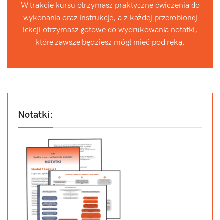
W trakcie kursu otrzymasz praktyczne ćwiczenia do
wykonania oraz instrukcje, a z każdej przerobionej
lekcji otrzymasz gotowe do wydrukowania notatki,
które zawsze będziesz mógł mieć pod ręką.
Notatki: