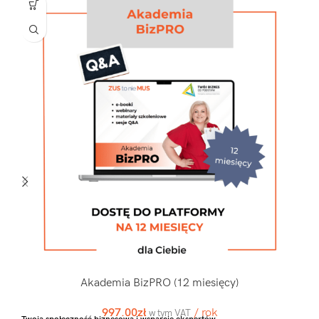
Akademia BizPRO (12 miesięcy)
997.00
zł
/ rok
w tym VAT