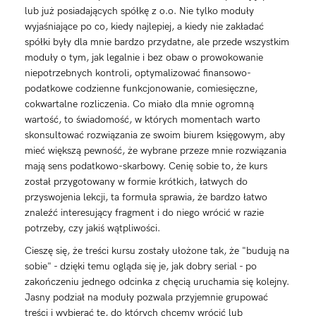
rachunkowego
lub już posiadających spółkę z o.o. Nie tylko moduły
Jak mieć ubezpieczenie zdrowotne
wyjaśniające po co, kiedy najlepiej, a kiedy nie zakładać
spółki były dla mnie bardzo przydatne, ale przede wszystkim
A co z emeryturą z ZUS-u
moduły o tym, jak legalnie i bez obaw o prowokowanie
niepotrzebnych kontroli, optymalizować finansowo-
Czy mogę spółkę założyć ze żoną/mężem
podatkowe codzienne funkcjonowanie, comiesięczne,
Jak wybrać numery PKD do spółki
cokwartalne rozliczenia. Co miało dla mnie ogromną
wartość, to świadomość, w których momentach warto
Czy nazwa spółki musi być identyczna jak
skonsultować rozwiązania ze swoim biurem księgowym, aby
nazwa marki
mieć większą pewność, że wybrane przeze mnie rozwiązania
mają sens podatkowo-skarbowy. Cenię sobie to, że kurs
Jak sprzedać spółkę
został przygotowany w formie krótkich, łatwych do
Czy kapitał 5000zł wygląda poważnie?
przyswojenia lekcji, ta formuła sprawia, że bardzo łatwo
znaleźć interesujący fragment i do niego wrócić w razie
Skąd wziąć pieniądze na rozkręcenie spółki
potrzeby, czy jakiś wątpliwości.
Czy warto rejestrować spółkę w swoim domu?
Cieszę się, że treści kursu zostały ułożone tak, że "budują na
sobie" - dzięki temu ogląda się je, jak dobry serial - po
zakończeniu jednego odcinka z chęcią uruchamia się kolejny.
Jasny podział na moduły pozwala przyjemnie grupować
treści i wybierać te, do których chcemy wrócić lub