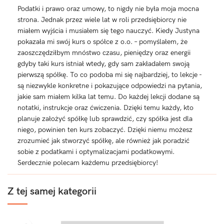
Podatki i prawo oraz umowy, to nigdy nie była moja mocna
strona. Jednak przez wiele lat w roli przedsiębiorcy nie
miałem wyjścia i musiałem się tego nauczyć. Kiedy Justyna
pokazała mi swój kurs o spółce z o.o. – pomyślałem, że
zaoszczędziłbym mnóstwo czasu, pieniędzy oraz energii
gdyby taki kurs istniał wtedy, gdy sam zakładałem swoją
pierwszą spółkę. To co podoba mi się najbardziej, to lekcje -
są niezwykle konkretne i pokazujące odpowiedzi na pytania,
jakie sam miałem kilka lat temu. Do każdej lekcji dodane są
notatki, instrukcje oraz ćwiczenia. Dzięki temu każdy, kto
planuje założyć spółkę lub sprawdzić, czy spółka jest dla
niego, powinien ten kurs zobaczyć. Dzięki niemu możesz
zrozumieć jak stworzyć spółkę, ale również jak poradzić
sobie z podatkami i optymalizacjami podatkowymi.
Serdecznie polecam każdemu przedsiębiorcy!
Z tej samej kategorii