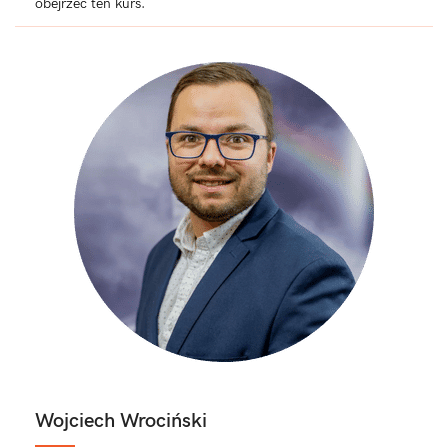
obejrzeć ten kurs.
Wojciech Wrociński