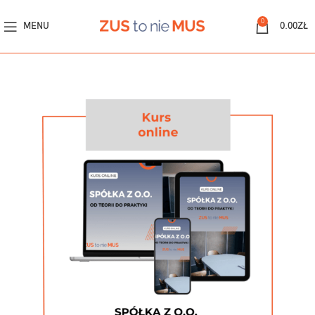
0
MENU
0.00
ZŁ