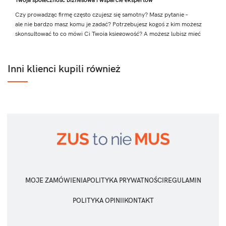
Twoja społeczność biznesowa i wsparcie ekspertów
Czy prowadząc firmę często czujesz się samotny? Masz pytanie –
ale nie bardzo masz komu je zadać? Potrzebujesz kogoś z kim możesz
skonsultować to co mówi Ci Twoja księgowość? A możesz lubisz mieć
rękę na pulsie w kontekście nowinek biznesowych?
Mam dla Ciebie idealne rozwiązanie!
Inni klienci kupili również
MOJE ZAMÓWIENIA
POLITYKA PRYWATNOŚCI
REGULAMIN
POLITYKA OPINII
KONTAKT