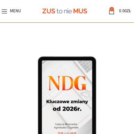
0
MENU
0.00
ZŁ