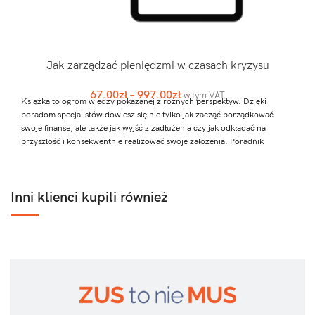
Jak zarządzać pieniędzmi w czasach kryzysu
67.00
zł
–
997.00
zł
w tym VAT
Książka to ogrom wiedzy pokazanej z różnych perspektyw. Dzięki
poradom specjalistów dowiesz się nie tylko jak zacząć porządkować
swoje finanse, ale także jak wyjść z zadłużenia czy jak odkładać na
przyszłość i konsekwentnie realizować swoje założenia. Poradnik
pokazuje kwestię finansów także od strony psychologicznej i wskazuje jak
pieniądze nami rządzą. Pomaga także w odpowiednim przygotowaniu do
rozmowy o finansach naszego dziecka. To bardzo ważny aspekt, który
Inni klienci kupili również
często jest pomijany w czasie edukacji.
Każdy rozdział został stworzony przez praktyka i eksperta w danej
dziedzinie związanej z finansami.
O książce
Wybiez pakiet dla siebie