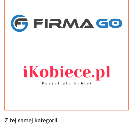
DELEGACJA
Jak działa delegacja i co można rozliczyć?
Wirtualna delegacja – ostrzeżenie przed ryzykiem
FAKTURA
Konieczne zasady i ryzyko kontroli
Opodatkowanie faktury po stronie wspólnika (JDG)
Faktura z podmiotu powiązanego – zmiana 2026
Składki ZUS
ODSETKI OD POŻYCZKI
Aspekty formalne i podatkowe pożyczki
PRYWATNE ZAKUPY W KOSZTACH SPÓŁKI
Z tej samej kategorii
Koszty stanowiące koszt uzyskania przychodu
(tzw. KUP)