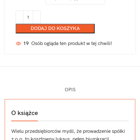
DODAJ DO KOSZYKA
19
Osób ogląda ten produkt w tej chwili!
OPIS
O książce
Wielu przedsiębiorców myśli, że prowadzenie spółki
z o.o. to kosztowny luksus, pełen biurokracji