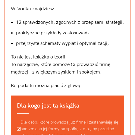
W środku znajdziesz:
12 sprawdzonych, zgodnych z przepisami strategii,
praktyczne przykłady zastosowań,
przejrzyste schematy wypłat i optymalizacji,
To nie jest książka o teorii.
To narzędzie, które pomoże Ci prowadzić firmę
mądrzej – z większym zyskiem i spokojem.
Bo podatki można płacić z głową.
Dla kogo jest ta książka
Dla osób, które prowadzą już firmę i zastanawiają się
nad zmianą jej formy na spółkę z o.o., by przestać