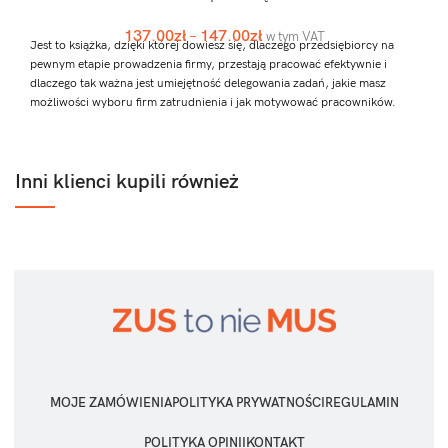
137.00
zł
–
147.00
zł
w tym VAT
Jest to książka, dzięki której dowiesz się, dlaczego przedsiębiorcy na
pewnym etapie prowadzenia firmy, przestają pracować efektywnie i
dlaczego tak ważna jest umiejętność delegowania zadań, jakie masz
możliwości wyboru firm zatrudnienia i jak motywować pracowników.
O książce
Spis treści
Inni klienci kupili również
169 stron
Czego się dowiesz
Autorzy
Data wydania: luty 2024
MOJE ZAMÓWIENIA
POLITYKA PRYWATNOŚCI
REGULAMIN
POLITYKA OPINII
KONTAKT