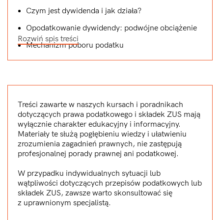
Czym jest dywidenda i jak działa?
Opodatkowanie dywidendy: podwójne obciążenie
Rozwiń spis treści
Mechanizm poboru podatku
Zaliczka na dywidendę
Rozliczenie po zamknięciu roku
Dywidenda w rozliczeniu CIT-u zwykłego a CIT-u
Treści zawarte w naszych kursach i poradnikach
estońskiego
dotyczących prawa podatkowego i składek ZUS mają
wyłącznie charakter edukacyjny i informacyjny.
PODATEK VAT W SPÓŁCE
Materiały te służą pogłębieniu wiedzy i ułatwieniu
Kiedy spółka musi, a kiedy może być VAT-owcem?
zrozumienia zagadnień prawnych, nie zastępują
profesjonalnej porady prawnej ani podatkowej.
Metody rozliczania VAT: Memoriałowa vs. Kasowa
W przypadku indywidualnych sytuacji lub
SPOSOBY NA OMIJANIE PODWÓJNEGO
wątpliwości dotyczących przepisów podatkowych lub
PODATKU
składek ZUS, zawsze warto skonsultować się
z uprawnionym specjalistą.
SPOSOBY OPTYMALIZACJI PODATKOWYCH
Z LOTU PTAKA