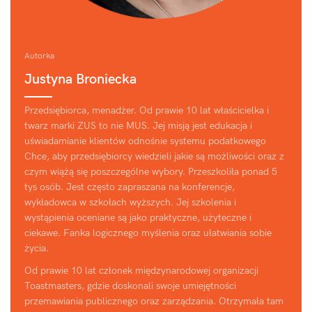
WSPÓLNIKÓW
UMOWA ZLECENIE DLA ZARZĄDU LUB/I
WSPÓLNIKÓW
Autorka
Justyna Broniecka
Kiedy umowa zlecenie się opłaca?
Rozliczenia podatkowe i formalności
Przedsiębiorca, menadżer. Od prawie 10 lat właścicielka i
twarz marki ZUS to nie MUS. Jej misją jest edukacja i
Wymogi formalne i dokumentacyjne
uświadamianie klientów odnośnie systemu podatkowego
Porównanie umowy zlecenia i dywidendy
Chce, aby przedsiębiorcy wiedzieli jakie są możliwości oraz z
czym wiążą się poszczególne wybory. Przeszkoliła ponad 5
UMOWA ZLECENIE DLA STUDENTA LUB UCZNIA
tys osób. Jest często zapraszana na konferencje,
wykładowca w szkołach wyższych. Jej szkolenia i
Co to oznacza w praktyce dla Twojej spółki?
wystąpienia oceniane są jako praktyczne, użyteczne i
Czy zatrudnienie własnego dziecka w spółce jest
ciekawe. Fanka logicznego myślenia oraz ułatwiania sobie
legalne?
życia.
UMOWA O DZIEŁO
Od prawie 10 lat członek międzynarodowej organizacji
Toastmasters, gdzie doskonali swoje umiejętności
Porównanie wypłaty na podstawie umowy o dzieło
przemawiania publicznego oraz zarządzania. Otrzymała tam
oraz dywidendy