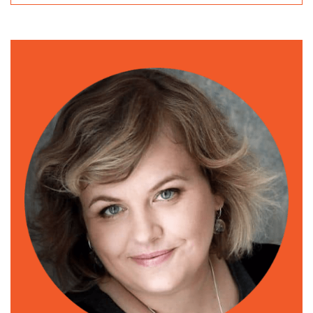
Formy wypłat – opis, wady i zalety
WYNAGRODZENIE DLA ZARZĄDU
Praca charytatywna zarządu – możliwe ryzyka
Wynagrodzenie z tytułu powołania – jak to działa
Podatki i składki, a powołanie
WYNAGRODZENIE DLA WSPÓLNIKÓW
Dlaczego art. 176 KSH jest tak atrakcyjny?
Zasady art. 176 KSH: co musisz wiedzieć?
Ryzyka związane z art.176 KSH
Dlaczego art. 176 KSH jest bardziej opłacalny
ekonomicznie niż dywidenda?
Jak się zabezpieczyć w razie kontroli?
UMOWA O PRACĘ DLA ZARZĄDU LUB/I