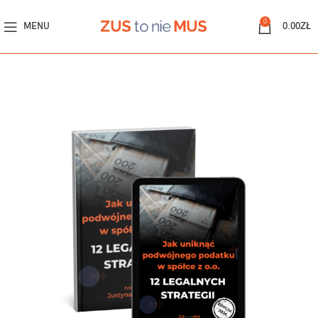
0
MENU
0.00
ZŁ