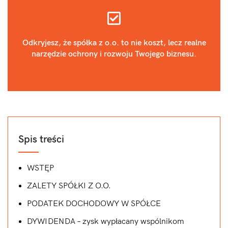
Odkryjesz, że spółka z o.o. to nie koszt, lecz realne
narzędzie ochrony i rozwoju Twojego biznesu.
Spis treści
WSTĘP
ZALETY SPÓŁKI Z O.O.
PODATEK DOCHODOWY W SPÓŁCE
DYWIDENDA – zysk wypłacany wspólnikom