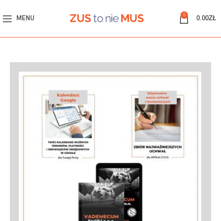
0
MENU
0.00
ZŁ