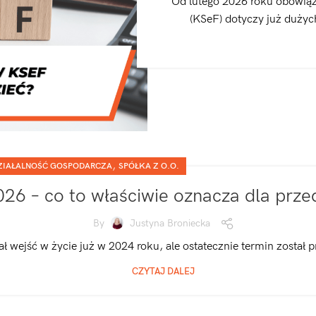
Od lutego 2026 roku obowiąz
(KSeF) dotyczy już dużych
,
IAŁALNOŚĆ GOSPODARCZA
SPÓŁKA Z O.O.
26 – co to właściwie oznacza dla prze
By
Justyna Broniecka
 wejść w życie już w 2024 roku, ale ostatecznie termin został pr
CZYTAJ DALEJ