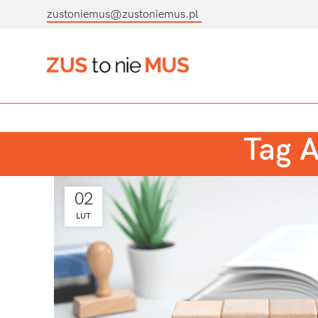
zustoniemus@zustoniemus.pl
Tag A
02
LUT