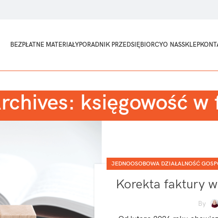
BEZPŁATNE MATERIAŁY
PORADNIK PRZEDSIĘBIORCY
O NAS
SKLEP
KONT
rchives: księgowość w 
JEDNOOSOBOWA DZIAŁALNOŚĆ GOS
Korekta faktury w
By