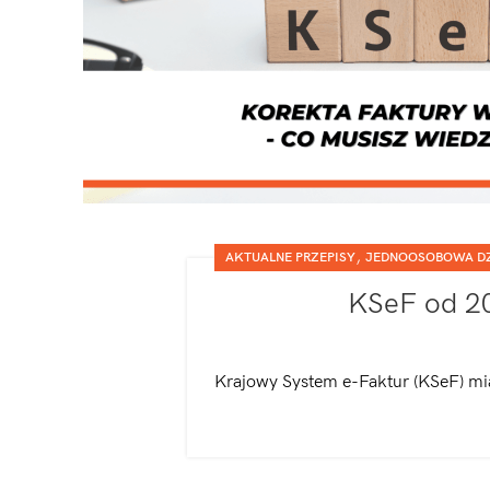
,
AKTUALNE PRZEPISY
JEDNOOSOBOWA DZ
KSeF od 20
Krajowy System e-Faktur (KSeF) miał