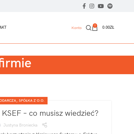
0
AKT
0.00
ZŁ
Konto
firmie
,
PODARCZA
SPÓŁKA Z O.O.
 KSEF – co musisz wiedzieć?
Justyna Broniecka