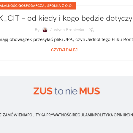
,
AŁALNOŚĆ GOSPODARCZA
SPÓŁKA Z O.O.
_CIT – od kiedy i kogo będzie dotyczy
By
Justyna Broniecka
mają obowiązek przesyłać pliki JPK, czyli Jednolitego Pliku Kontr
CZYTAJ DALEJ
E ZAMÓWIENIA
POLITYKA PRYWATNOŚCI
REGULAMIN
POLITYKA OPINII
KON