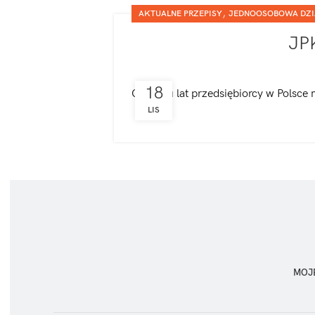
,
AKTUALNE PRZEPISY
JEDNOOSOBOWA DZI
JPK
18
Od kilku lat przedsiębiorcy w Polsce 
LIS
MOJ