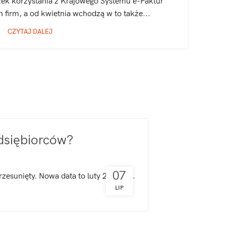
ek korzystania z Krajowego Systemu e-Faktur
 firm, a od kwietnia wchodzą w to także...
CZYTAJ DALEJ
dsiębiorców?
07
zesunięty. Nowa data to luty 2026 – ...
LIP