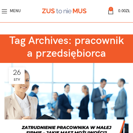
0
MENU
0.00
ZŁ
Tag Archives: pracownik
a przedsiębiorca
26
STY