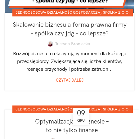
,
JEDNOOSOBOWA DZIAŁALNOŚĆ GOSPODARCZA
SPÓŁKA Z O.O.
Skalowanie biznesu a forma prawna firmy
– spółka czy jdg – co lepsze?
Justyna Broniecka
Rozwój biznesu to ekscytujący moment dla każdego
przedsiębiorcy. Zwiększająca się liczba klientów,
rosnące przychody i potrzeba zatrudn...
CZYTAJ DALEJ
,
JEDNOOSOBOWA DZIAŁALNOŚĆ GOSPODARCZA
SPÓŁKA Z O.O.
09
Optymalizacja w biznesie –
GRU
to nie tylko finanse