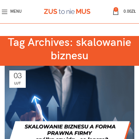
0
MENU
0.00
ZŁ
Tag Archives: skalowanie
biznesu
03
LUT