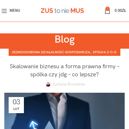
0
MENU
0.00
ZŁ
Blog
,
JEDNOOSOBOWA DZIAŁALNOŚĆ GOSPODARCZA
SPÓŁKA Z O.O.
Skalowanie biznesu a forma prawna firmy –
spółka czy jdg – co lepsze?
Justyna Broniecka
03
LUT