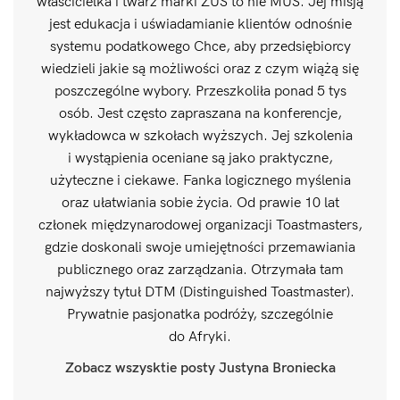
właścicielka i twarz marki ZUS to nie MUS. Jej misją
jest edukacja i uświadamianie klientów odnośnie
systemu podatkowego Chce, aby przedsiębiorcy
wiedzieli jakie są możliwości oraz z czym wiążą się
poszczególne wybory. Przeszkoliła ponad 5 tys
osób. Jest często zapraszana na konferencje,
wykładowca w szkołach wyższych. Jej szkolenia
i wystąpienia oceniane są jako praktyczne,
użyteczne i ciekawe. Fanka logicznego myślenia
oraz ułatwiania sobie życia. Od prawie 10 lat
członek międzynarodowej organizacji Toastmasters,
gdzie doskonali swoje umiejętności przemawiania
publicznego oraz zarządzania. Otrzymała tam
najwyższy tytuł DTM (Distinguished Toastmaster).
Prywatnie pasjonatka podróży, szczególnie
do Afryki.
Zobacz wszysktie posty Justyna Broniecka