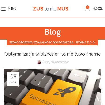
0
MENU
0.00
ZŁ
Blog
,
JEDNOOSOBOWA DZIAŁALNOŚĆ GOSPODARCZA
SPÓŁKA Z O.O.
Optymalizacja w biznesie – to nie tylko finanse
Justyna Broniecka
09
GRU