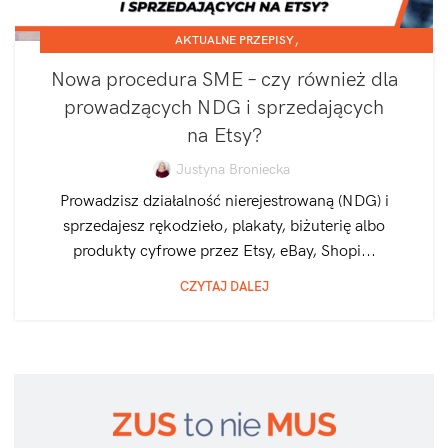
,
AKTUALNE PRZEPISY
,
JEDNOOSOBOWA DZIAŁALNOŚĆ GOSPODARCZA
POZOSTAŁE
Nowa procedura SME – czy również dla
prowadzących NDG i sprzedających
na Etsy?
Justyna Broniecka
Prowadzisz działalność nierejestrowaną (NDG) i
sprzedajesz rękodzieło, plakaty, biżuterię albo
produkty cyfrowe przez Etsy, eBay, Shopi...
CZYTAJ DALEJ