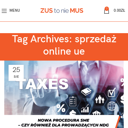
0
MENU
0.00
ZŁ
Tag Archives: sprzedaż
online ue
25
SIE