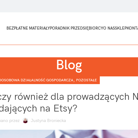
BEZPŁATNE MATERIAŁY
PORADNIK PRZEDSIĘBIORCY
O NAS
SKLEP
KONT
Blog
,
OOSOBOWA DZIAŁALNOŚĆ GOSPODARCZA
POZOSTAŁE
czy również dla prowadzących
edających na Etsy?
ano przez
Justyna Broniecka