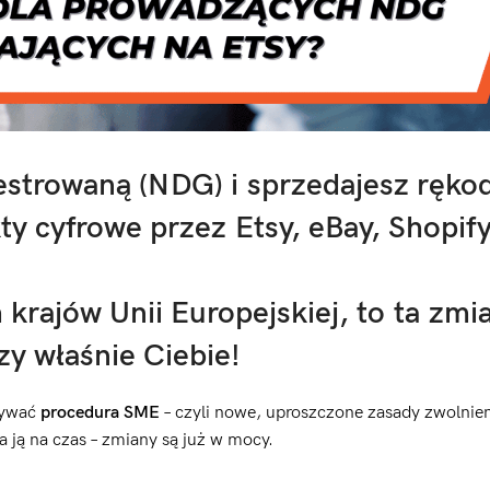
estrowaną (NDG) i sprzedajesz rękod
kty cyfrowe przez Etsy, eBay, Shopif
h krajów Unii Europejskiej, to ta zmi
y właśnie Ciebie!
zywać
procedura SME
– czyli nowe, uproszczone zasady zwolnie
 ją na czas – zmiany są już w mocy.