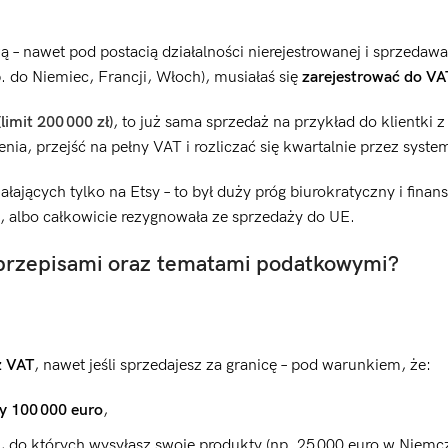
zą – nawet pod postacią działalności nierejestrowanej i sprzedaw
do Niemiec, Francji, Włoch), musiałaś się
zarejestrować do V
(limit 200
000 z
ł)
, to już sama sprzedaż na przykład do klientki z
ia, przejść na pełny VAT i rozliczać się kwartalnie przez syste
łających tylko na Etsy – to był duży próg biurokratyczny i finan
, albo całkowicie rezygnowała ze sprzedaży do UE.
 przepisami oraz tematami podatkowymi?
z VAT
, nawet jeśli sprzedajesz za granicę – pod warunkiem, że:
zy 100
000 euro
,
, do których wysyłasz swoje produkty (np. 25 000 euro w Niemc