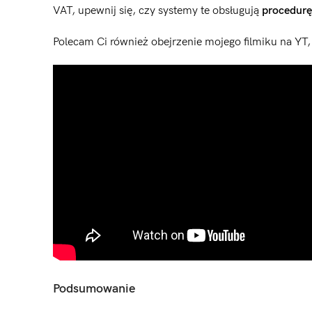
VAT, upewnij się, czy systemy te obsługują
procedur
Polecam Ci również obejrzenie mojego filmiku na YT
Podsumowanie