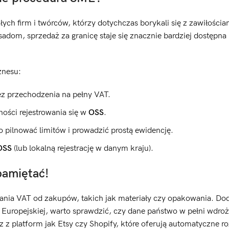
ych firm i twórców, którzy dotychczas borykali się z zawiłościa
om, sprzedaż za granicę staje się znacznie bardziej dostępna 
znesu:
ez przechodzenia na pełny VAT.
ności rejestrowania się w
OSS
.
pilnować limitów i prowadzić prostą ewidencję.
OSS
(lub lokalną rejestrację w danym kraju).
pamiętać!
zania VAT od zakupów, takich jak materiały czy opakowania. D
Europejskiej, warto sprawdzić, czy dane państwo w pełni wdro
asz z platform jak Etsy czy Shopify, które oferują automatyczne ro