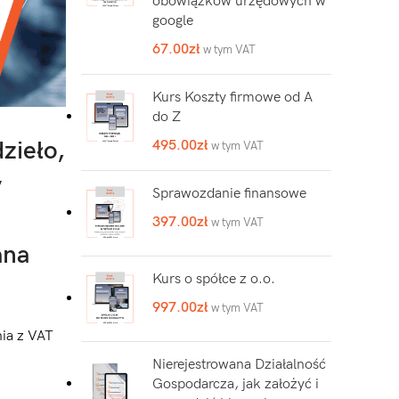
obowiązków urzędowych w
google
67.00
zł
w tym VAT
Kurs Koszty firmowe od A
do Z
zieło,
495.00
zł
w tym VAT
y
Sprawozdanie finansowe
397.00
zł
w tym VAT
ana
Kurs o spółce z o.o.
997.00
zł
w tym VAT
nia z VAT
Nierejestrowana Działalność
Gospodarcza, jak założyć i