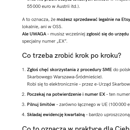
55 000 euro w Austrii itd.).
A to oznacza, że
możesz sprzedawać legalnie na Etsy
lokalnie, ani w OSS.
Ale UWAGA
– musisz wcześniej
zgłosić się do urzęd
specjalny numer „EX”.
Co trzeba zrobić krok po kroku?
Zgłoś chęć skorzystania z procedury SME
do polsk
Skarbowego Warszawa‑Śródmieście).
Robi się to elektronicznie – przez e-Urząd Skarbo
Poczekaj na potwierdzenie i numer EX
– ten numer
Pilnuj limitów
– zarówno łącznego w UE (100 000 eu
Składaj ewidencję kwartalną
– bardzo uproszczoną,
Co to oznacza w praktyce dla Cie