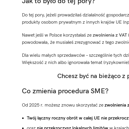
Jak to było do tej pory?
Do tej pory, jeżeli prowadziłaś działalność gospodarc
produkty osobom prywatnym z innych krajów UE (np. 
Nawet jeśli w Polsce korzystałaś ze
zwolnienia z VAT 
powodowała, że musiałeś zrezygnować z tego zwolnien
Dla wielu małych sprzedawców – szczególnie tych dzia
Większość z nich albo ignorowała temat (ryzykownie)
Chcesz być na bieżąco z
Co zmienia procedura SME?
Od 2025 r. możesz znowu skorzystać ze
zwolnienia 
Twój łączny roczny obrót w całej UE nie przekroc
oraz
nie przekroczysz lokalnych limitów
w krajach