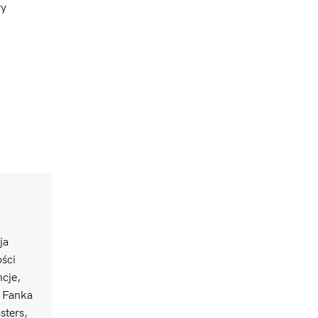
ry
ja
ści
ncje,
. Fanka
sters,