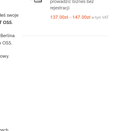
prowadzić biznes bez
rejestracji
ałeś swoje
137.00
zł
–
147.00
zł
w tym VAT
AT OSS
.
 Berlina
m OSS.
sowy.
zech,