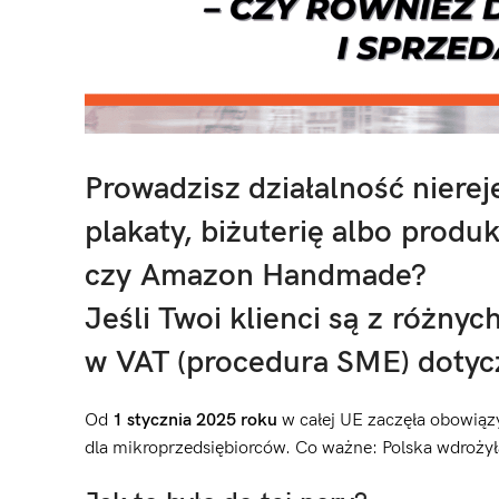
Prowadzisz działalność nierej
plakaty, biżuterię albo produ
czy Amazon Handmade?
Jeśli Twoi klienci są z różnyc
w VAT (procedura SME) dotycz
Od
1 stycznia 2025 roku
w całej UE zaczęła obowią
dla mikroprzedsiębiorców. Co ważne: Polska wdrożyła