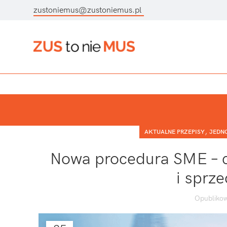
zustoniemus@zustoniemus.pl
,
AKTUALNE PRZEPISY
JEDN
Nowa procedura SME – 
i sprz
Opublikow