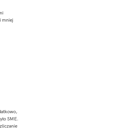
mi
i mniej
odatkowo,
żyło SME.
zliczanie