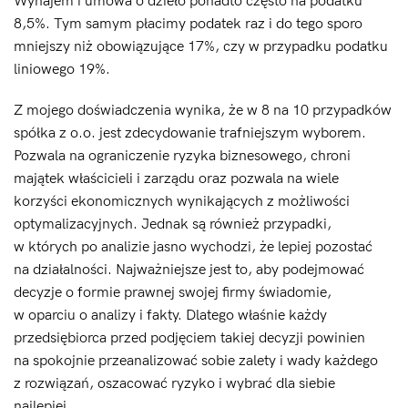
Wynajem i umowa o dzieło ponadto często na podatku
8,5%. Tym samym płacimy podatek raz i do tego sporo
mniejszy niż obowiązujące 17%, czy w przypadku podatku
liniowego 19%.
Z mojego doświadczenia wynika, że w 8 na 10 przypadków
spółka z o.o. jest zdecydowanie trafniejszym wyborem.
Pozwala na ograniczenie ryzyka biznesowego, chroni
majątek właścicieli i zarządu oraz pozwala na wiele
korzyści ekonomicznych wynikających z możliwości
optymalizacyjnych. Jednak są również przypadki,
w których po analizie jasno wychodzi, że lepiej pozostać
na działalności. Najważniejsze jest to, aby podejmować
decyzje o formie prawnej swojej firmy świadomie,
w oparciu o analizy i fakty. Dlatego właśnie każdy
przedsiębiorca przed podjęciem takiej decyzji powinien
na spokojnie przeanalizować sobie zalety i wady każdego
z rozwiązań, oszacować ryzyko i wybrać dla siebie
najlepiej.