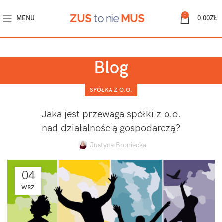
0
MENU
0.00
ZŁ
Blog
SPÓŁKA Z O.O.
Jaka jest przewaga spółki z o.o.
nad działalnością gospodarczą?
Justyna Broniecka
04
WRZ