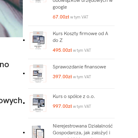
obowiązków urzędowych w
google
67.00
zł
w tym VAT
Kurs Koszty firmowe od A
do Z
495.00
zł
w tym VAT
ono
Sprawozdanie finansowe
397.00
zł
w tym VAT
Kurs o spółce z o.o.
sowych
997.00
zł
w tym VAT
Nierejestrowana Działalność
Gospodarcza, jak założyć i