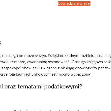
Dowiedz się więcej
?
nie, do czego on może służyć. Dzięki dokładnym rozbiciu poszcze
prawdzisz marżę, ewentualną sezonowość. Obsługa księgowa służ
ji zaspokajać obowiązki związane z obsługą obowiązków państ
olsce rola biur rachunkowych jest mocno wypaczona.
mi oraz tematami podatkowymi?