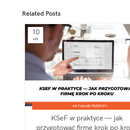
Related Posts
10
LIS
,
AKTUALNE PRZEPISY
,
JEDNOOSOBOWA DZIAŁALNOŚĆ GOSPODARCZA
SPÓŁK
KSeF w praktyce — jak
przygotować firmę krok po kr