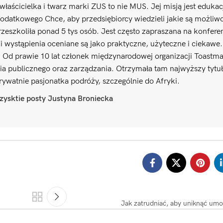
właścicielka i twarz marki ZUS to nie MUS. Jej misją jest edukac
odatkowego Chce, aby przedsiębiorcy wiedzieli jakie są możliwo
zeszkoliła ponad 5 tys osób. Jest często zapraszana na konfere
 wystąpienia oceniane są jako praktyczne, użyteczne i ciekawe
. Od prawie 10 lat członek międzynarodowej organizacji Toastma
ia publicznego oraz zarządzania. Otrzymała tam najwyższy tyt
Prywatnie pasjonatka podróży, szczególnie do Afryki.
ysktie posty Justyna Broniecka
Jak zatrudniać, aby uniknąć um