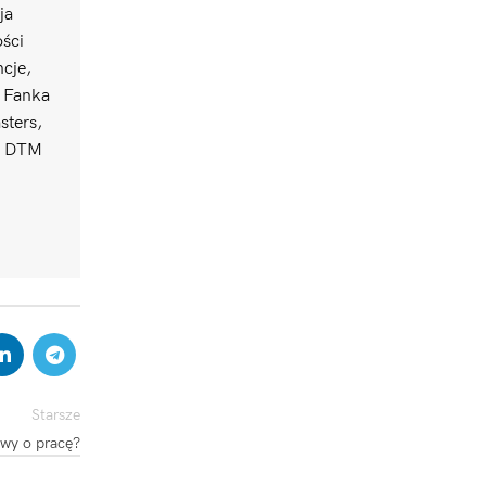
ja
ści
ncje,
. Fanka
sters,
uł DTM
Starsze
owy o pracę?