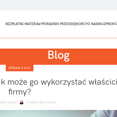
BEZPŁATNE MATERIAŁY
PORADNIK PRZEDSIĘBIORCY
O NAS
SKLEP
KONT
Blog
SPÓŁKA Z O.O.
jak może go wykorzystać właścic
firmy?
ano przez
Justyna Broniecka