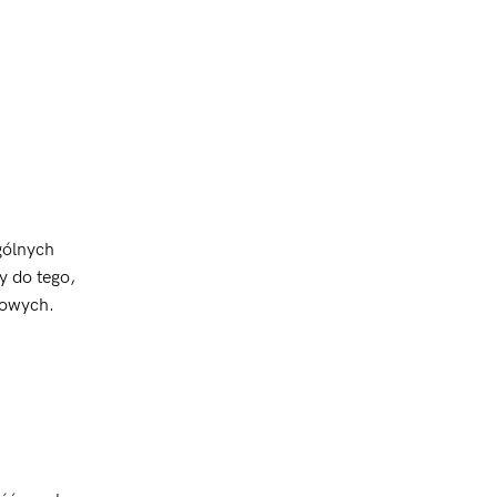
gólnych
y do tego,
wowych.