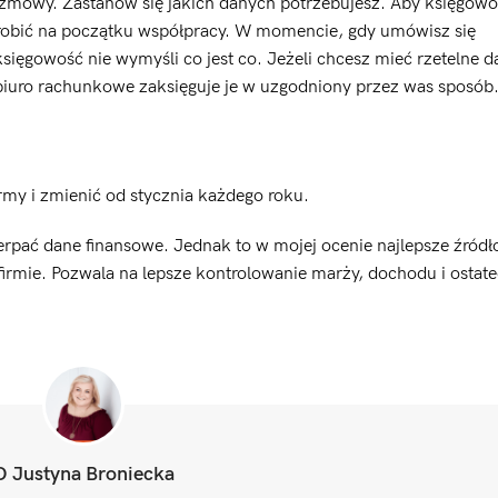
rozmowy. Zastanów się jakich danych potrzebujesz. Aby księgow
robić na początku współpracy. W momencie, gdy umówisz się
sięgowość nie wymyśli co jest co. Jeżeli chcesz mieć rzetelne 
iuro rachunkowe zaksięguje je w uzgodniony przez was sposób
my i zmienić od stycznia każdego roku.
rpać dane finansowe. Jednak to w mojej ocenie najlepsze źródł
firmie. Pozwala na lepsze kontrolowanie marży, dochodu i ostat
O Justyna Broniecka