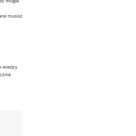
ość mogła
dane musisz
.
o wiedzy
ecznie