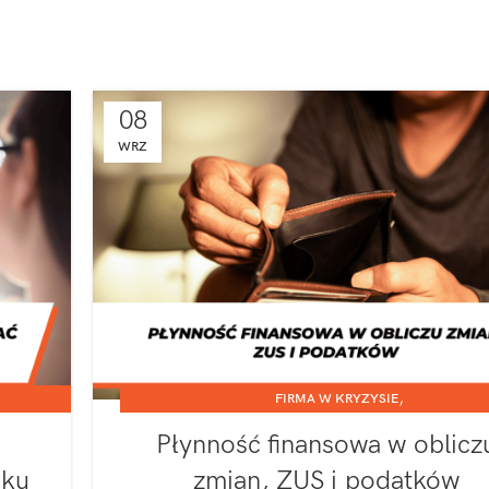
08
WRZ
,
FIRMA W KRYZYSIE
,
A Z O.O.
JEDNOOSOBOWA DZIAŁALNOŚĆ GOSPODARCZA
SPÓŁK
Płynność finansowa w oblicz
oku
zmian, ZUS i podatków