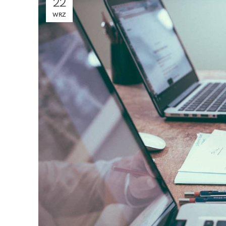
22
WRZ