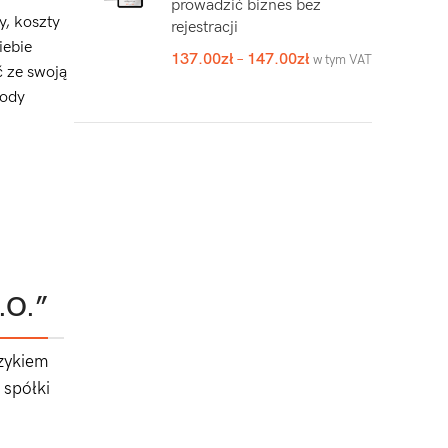
prowadzić biznes bez
y, koszty
rejestracji
iebie
137.00
zł
–
147.00
zł
w tym VAT
 ze swoją
hody
.O.”
zykiem
 spółki