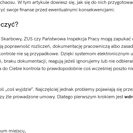
 chaosu. W tym artykule dowiesz się, jak się do nich przygotowa
czyć swoje finanse przed ewentualnymi konsekwencjami.
eczyć?
ząd Skarbowy, ZUS czy Państwowa Inspekcja Pracy mogą zapukać 
zają poprawność rozliczeń, dokumentację pracowniczą albo zasa
ontrole nie są przypadkowe. Dzięki systemom elektronicznym 
ń, braku dokumentacji, reagują jeżeli ignorujemy lub nie odbier
 do Ciebie kontrola to prawdopodobnie coś wcześniej poszło nie
roli „coś wyjdzie”. Najczęściej jednak problemy pojawiają się prz
zy źle prowadzone umowy. Dlatego pierwszym krokiem jest
wdr
nym miejscu,