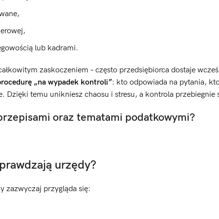
owane,
ierowej,
ięgowością lub kadrami.
 całkowitym zaskoczeniem – często przedsiębiorca dostaje wcześ
procedurę „na wypadek kontroli”
: kto odpowiada na pytania, kt
Dzięki temu unikniesz chaosu i stresu, a kontrola przebiegnie 
 przepisami oraz tematami podatkowymi?
 sprawdzają urzędy?
y zazwyczaj przygląda się: