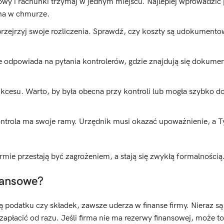
owy i rachunki trzymaj w jednym miejscu. Najlepiej wprowadzić 
zna w chmurze.
przejrzyj swoje rozliczenia. Sprawdź, czy koszty są udokument
ie odpowiada na pytania kontrolerów, gdzie znajdują się dokumen
kcesu. Warto, by była obecna przy kontroli lub mogła szybko d
ontrola ma swoje ramy. Urzędnik musi okazać upoważnienie, a 
irmie przestają być zagrożeniem, a stają się zwykłą formalnością
nansowe?
ą podatku czy składek, zawsze uderza w finanse firmy. Nieraz są
 zapłacić od razu. Jeśli firma nie ma rezerwy finansowej, może t