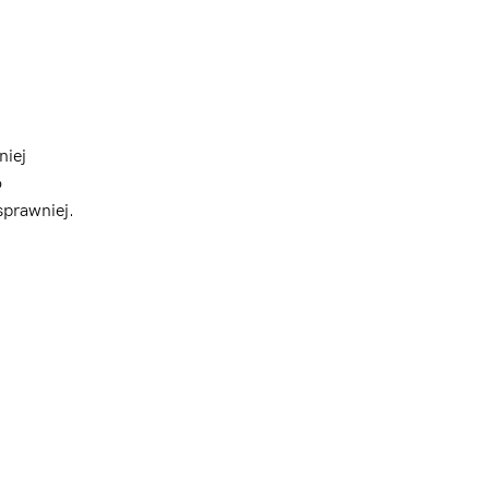
niej
o
sprawniej.