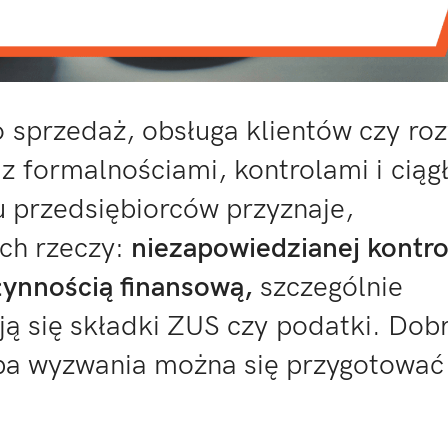
o sprzedaż, obsługa klientów czy ro
 z formalnościami, kontrolami i ciąg
 przedsiębiorców przyznaje,
óch rzeczy:
niezapowiedzianej kontro
łynnością finansową
,
szczególnie
ją się składki ZUS czy podatki. Dob
ba wyzwania można się przygotować