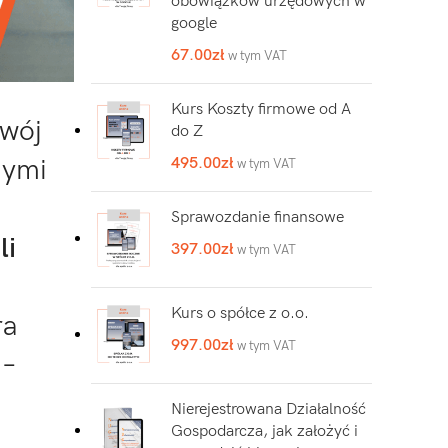
obowiązków urzędowych w
google
67.00
zł
w tym VAT
Kurs Koszty firmowe od A
zwój
do Z
495.00
zł
łymi
w tym VAT
Sprawozdanie finansowe
li
397.00
zł
w tym VAT
Kurs o spółce z o.o.
ra
997.00
zł
w tym VAT
 –
Nierejestrowana Działalność
Gospodarcza, jak założyć i