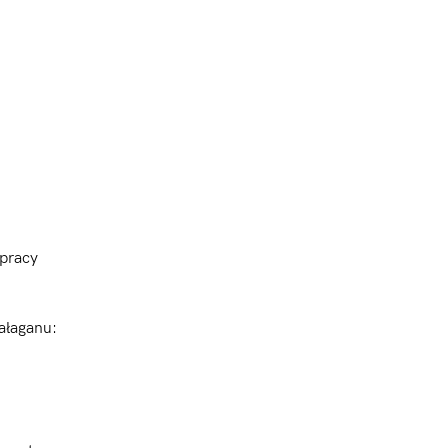
 pracy
bałaganu: