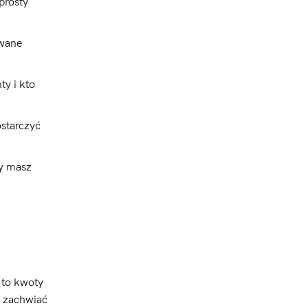
prosty
owane
ty i kto
ostarczyć
Ty masz
.
 to kwoty
o zachwiać