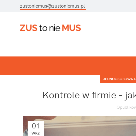
zustoniemus@zustoniemus.pl
JEDNOOSOBOWA D
Kontrole w firmie – ja
Opublikow
01
WRZ