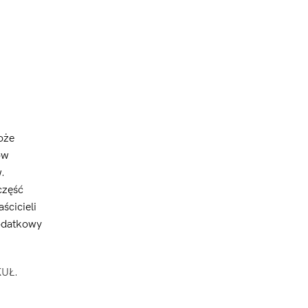
oże
ów
.
część
ścicieli
dodatkowy
KUŁ.