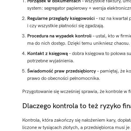
Porządek w dokumentach
– wszystkie faktury, um
system: segregator papierowy + wersja elektronic
Regularne przeglądy księgowości
– raz na kwartał 
i czy wszystkie płatności się zgadzają.
Procedura na wypadek kontroli
– ustal, kto w firm
ma do nich dostęp. Dzięki temu unikniesz chaosu.
Kontakt z księgową
– dobra księgowa to połowa su
potrzebne wyjaśnienia.
Świadomość praw przedsiębiorcy
– pamiętaj, że k
prawo do obecności pełnomocnika.
Przygotowanie się wcześniej sprawia, że kontrole w f
Dlaczego kontrola to też ryzyko fi
Kontrola, która zakończy się nałożeniem kary, dopłat
liczone w tysiącach złotych, a przedsiębiorca musi je