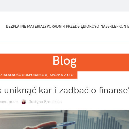
BEZPŁATNE MATERIAŁY
PORADNIK PRZEDSIĘBIORCY
O NAS
SKLEP
KONT
Blog
,
ZIAŁALNOŚĆ GOSPODARCZA
SPÓŁKA Z O.O.
k uniknąć kar i zadbać o finanse
ano przez
Justyna Broniecka