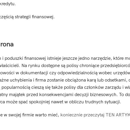
kredytu.
ęścią strategii finansowej.
hrona
 poduszki finansowej istnieje jeszcze jedno narzędzie, które m
 właścicieli. Na rynku dostępne są polisy chroniące przedsiębiorc
łowości w dokumentacji czy odpowiedzialnością wobec urzędów
ażne uchybienia i firma zostanie obciążona karą lub odsetkami, 
opularnością cieszą się także polisy dla członków zarządu i wła
ywatny majątek przed konsekwencjami decyzji biznesowych. To 
rca może spać spokojniej nawet w obliczu trudnych sytuacji.
ie w swojej firmie warto mieć,
koniecznie przeczytaj TEN ARTY