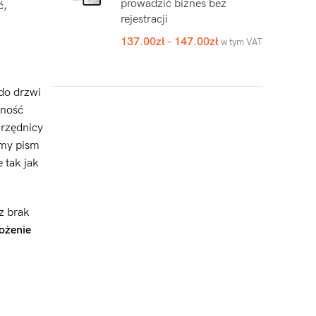
prowadzić biznes bez
ć,
rejestracji
137.00
zł
–
147.00
zł
w tym VAT
do drzwi
dność
urzędnicy
amy pism
 tak jak
ez brak
ożenie