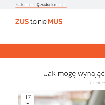
zustoniemus@zustoniemus.pl
Jak mogę wynająć
Opublikow
17
KWI