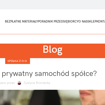
BEZPŁATNE MATERIAŁY
PORADNIK PRZEDSIĘBIORCY
O NAS
SKLEP
KONT
Blog
SPÓŁKA Z O.O.
 prywatny samochód spółce?
ano przez
Justyna Broniecka