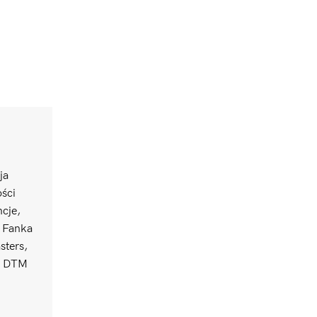
ja
ści
ncje,
. Fanka
sters,
uł DTM