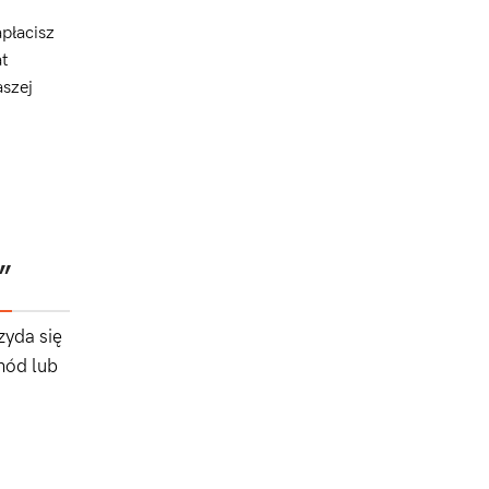
płacisz
t
szej
”
yda się
hód lub