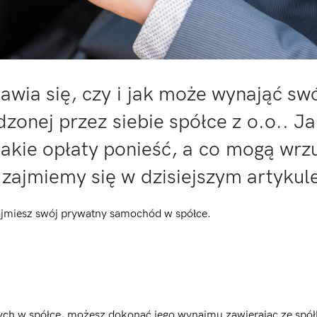
awia się, czy i jak może wynająć sw
nej przez siebie spółce z o.o.. Ja
akie opłaty ponieść, a co mogą wrz
zajmiemy się w dzisiejszym artykul
najmiesz swój prywatny samochód w spółce.
h w spółce, możesz dokonać jego wynajmu zawierając ze spół