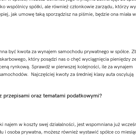
 wspólnicy spółki, ale również członkowie zarządu, którzy wy
piej, jak umowę taką sporządzisz na piśmie, będzie ona miała 
owinna być kwota za wynajem samochodu prywatnego w spółce. Z
karbowego, który posądzi nas o chęć wyciągnięcia pieniędzy ze
ną rynkową. Sprawdź w pierwszej kolejności, ile za wynajem
amochodów. Najczęściej kwoty za średniej klasy auta oscylują
 z przepisami oraz tematami podatkowymi?
ki najem w koszty swej działalności, jest wspomniana już wcześn
u i osoba prywatna, możesz również wystawić spółce co miesią