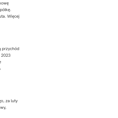
umowę
półkę.
uta. Więcej
ą przychód
a 2023
e
%
o, za luty
owy,