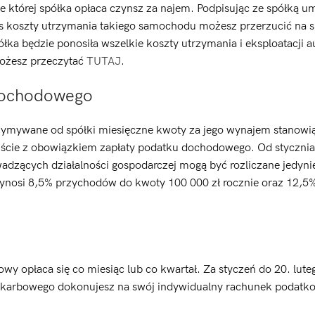
e której spółka opłaca czynsz za najem. Podpisując ze spółką 
s koszty utrzymania takiego samochodu możesz przerzucić na s
ka będzie ponosiła wszelkie koszty utrzymania i eksploatacji a
możesz przeczytać
TUTAJ
.
dochodowego
otrzymywane od spółki miesięczne kwoty za jego wynajem stanowi
wiście z obowiązkiem zapłaty podatku dochodowego. Od styczni
adzących działalności gospodarczej mogą być rozliczane jedyni
ynosi 8,5% przychodów do kwoty 100 000 zł rocznie oraz 12,5
owy opłaca się co miesiąc lub co kwartał. Za styczeń do 20. luteg
du skarbowego dokonujesz na swój indywidualny rachunek podatk