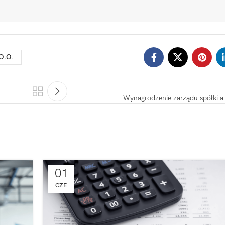
O.o.
Wynagrodzenie zarządu spółki a
01
CZE