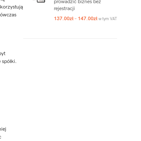
prowadzić biznes bez
korzystują
rejestracji
wówczas
137.00
zł
–
147.00
zł
w tym VAT
byt
 spółki.
iej
c