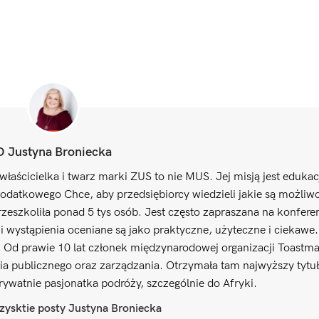
O Justyna Broniecka
właścicielka i twarz marki ZUS to nie MUS. Jej misją jest edukac
odatkowego Chce, aby przedsiębiorcy wiedzieli jakie są możliwo
zeszkoliła ponad 5 tys osób. Jest często zapraszana na konfere
 wystąpienia oceniane są jako praktyczne, użyteczne i ciekawe
. Od prawie 10 lat członek międzynarodowej organizacji Toastma
ia publicznego oraz zarządzania. Otrzymała tam najwyższy tyt
Prywatnie pasjonatka podróży, szczególnie do Afryki.
ysktie posty Justyna Broniecka