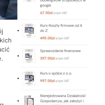
obowiązków urzędowych w
google
67.00
zł
w tym VAT
Kurs Koszty firmowe od A
ój
do Z
495.00
zł
kich
w tym VAT
ucić
Sprawozdanie finansowe
e.
397.00
zł
w tym VAT
Kurs o spółce z o.o.
997.00
zł
w tym VAT
Nierejestrowana Działalność
Gospodarcza, jak założyć i
ką