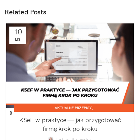
Related Posts
10
LIS
,
AKTUALNE PRZEPISY
,
JEDNOOSOBOWA DZIAŁALNOŚĆ GOSPODARCZA
KSeF w praktyce — jak przygotować
SPÓŁKA Z O.O.
firmę krok po kroku
Justyna Broniecka