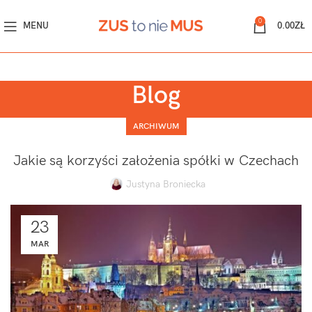
0
MENU
0.00
ZŁ
Blog
ARCHIWUM
Jakie są korzyści założenia spółki w Czechach
Justyna Broniecka
23
MAR