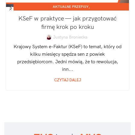
,
AKTUALNE PRZEPISY
,
JEDNOOSOBOWA DZIAŁALNOŚĆ GOSPODARCZA
KSeF w praktyce — jak przygotować
SPÓŁKA Z O.O.
firmę krok po kroku
Justyna Broniecka
Krajowy System e-Faktur (KSeF) to temat, który od
kilku miesięcy spędza sen z powiek
przedsiębiorcom. Jedni mówią, że to rewolucja,
inn...
CZYTAJ DALEJ