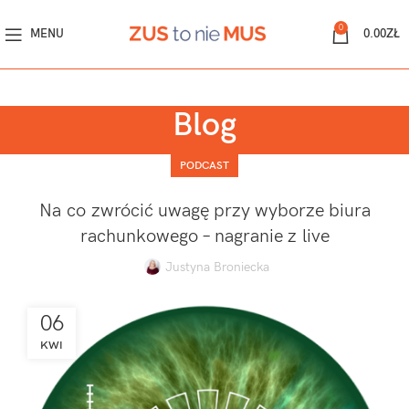
0
MENU
0.00
ZŁ
Blog
PODCAST
Na co zwrócić uwagę przy wyborze biura
rachunkowego – nagranie z live
Justyna Broniecka
06
KWI