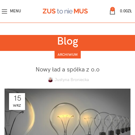
0
MENU
0.00
ZŁ
Blog
ARCHIWUM
Nowy ład a spółka z o.o
Justyna Broniecka
15
WRZ