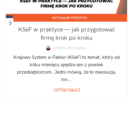
,
AKTUALNE PRZEPISY
,
JEDNOOSOBOWA DZIAŁALNOŚĆ GOSPODARCZA
KSeF w praktyce — jak przygotować
SPÓŁKA Z O.O.
firmę krok po kroku
Justyna Broniecka
Krajowy System e-Faktur (KSeF) to temat, który od
kilku miesięcy spędza sen z powiek
przedsiębiorcom. Jedni mówią, że to rewolucja,
inn...
CZYTAJ DALEJ