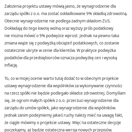
Założenia projektu ustawy mówią jasno, że wynagrodzenie dla
zarządu spółki z o.o. ma zostać oskładkowane 9% składką zdrowotną.
Obecnie wynagrodzenie nie podlega żadnym składom ZUS.
Dokładają do tego kwotę wolną oraz wyższy prób podatkowy
nie można mówić o 9% podwyżce wprost. Jednak na pewno taka
zmiana wiąże się z podwyżką obciążeń podatkowych, co zostanie
ostatecznie ukryte w cenie dla klientów. W praktyce podwyżka
podatków dla przedsiębiorców oznacza podwyżkę cen i wysoką
inflację.
To, co w mojej ocenie warto tutaj dodać to w obecnym projekcie
ustawy wynagrodzenie dla wspólników za wykonywanie czynności
na rzecz spółki nie będzie podlegało składce zdrowotnej. Domyślam
się, że ogrom małych spółek z o.o. przerzuci wynagrodzenie dla
zarządu do umów spółek, jako wynagrodzenie dla wspólników.
Jednak zanim podejmiemy jakieś ruchy należy mieć na uwagę fakt,
że ciągle mówimy o projekcie ustawy. Więc na ostateczne decyzje
poczekajmy, aż będzie ostateczna wersja nowych przepisów.