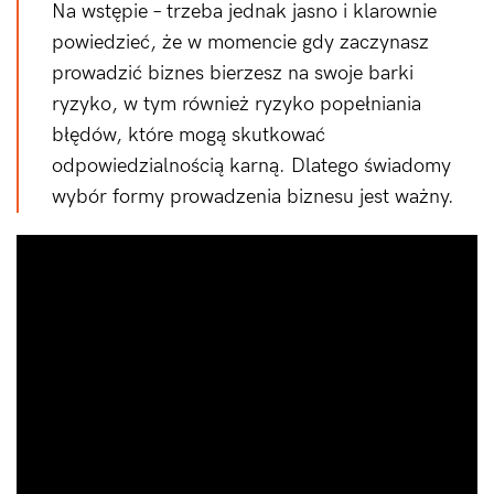
Na wstępie – trzeba jednak jasno i klarownie
powiedzieć, że w momencie gdy zaczynasz
prowadzić biznes bierzesz na swoje barki
ryzyko, w tym również ryzyko popełniania
błędów, które mogą skutkować
odpowiedzialnością karną. Dlatego świadomy
wybór formy prowadzenia biznesu jest ważny.