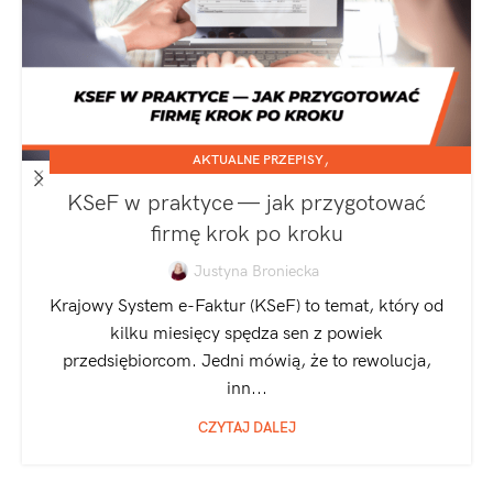
,
AKTUALNE PRZEPISY
,
JEDNOOSOBOWA DZIAŁALNOŚĆ GOSPODARCZA
KSeF w praktyce — jak przygotować
SPÓŁKA Z O.O.
firmę krok po kroku
Justyna Broniecka
Krajowy System e-Faktur (KSeF) to temat, który od
kilku miesięcy spędza sen z powiek
przedsiębiorcom. Jedni mówią, że to rewolucja,
inn...
CZYTAJ DALEJ