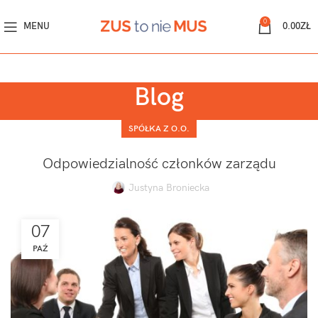
0
MENU
0.00
ZŁ
Blog
SPÓŁKA Z O.O.
Odpowiedzialność członków zarządu
Justyna Broniecka
07
PAŹ