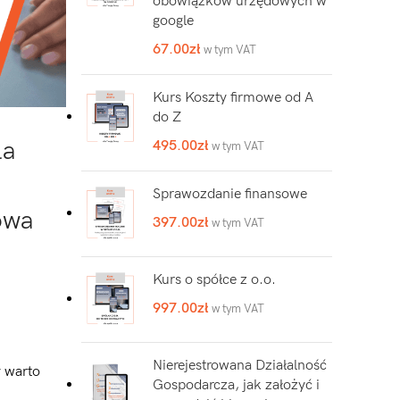
obowiązków urzędowych w
google
67.00
zł
w tym VAT
Kurs Koszty firmowe od A
do Z
la
495.00
zł
w tym VAT
Sprawozdanie finansowe
owa
397.00
zł
w tym VAT
Kurs o spółce z o.o.
997.00
zł
w tym VAT
Nierejestrowana Działalność
y warto
Gospodarcza, jak założyć i