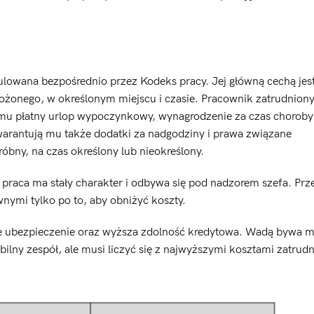
ulowana bezpośrednio przez Kodeks pracy. Jej główną cechą jes
nego, w określonym miejscu i czasie. Pracownik zatrudniony 
e mu płatny urlop wypoczynkowy, wynagrodzenie za czas choroby
arantują mu także dodatki za nadgodziny i prawa związane
bny, na czas określony lub nieokreślony.
praca ma stały charakter i odbywa się pod nadzorem szefa. Prz
ymi tylko po to, aby obniżyć koszty.
ełne ubezpieczenie oraz wyższa zdolność kredytowa. Wadą bywa m
abilny zespół, ale musi liczyć się z najwyższymi kosztami zatrudn