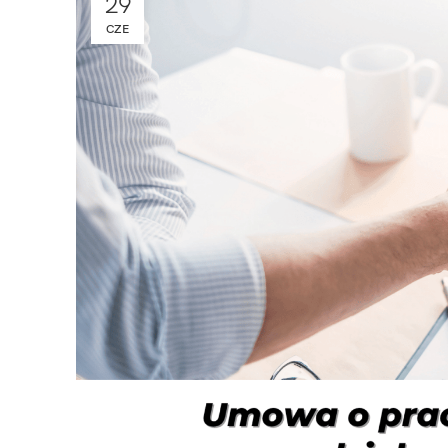
29
CZE