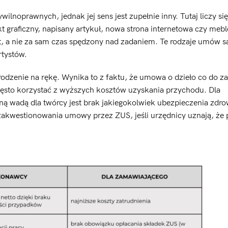
lnoprawnych, jednak jej sens jest zupełnie inny. Tutaj liczy si
kt graficzny, napisany artykuł, nowa strona internetowa czy meb
t, a nie za sam czas spędzony nad zadaniem. Te rodzaje umów są
rtystów.
odzenie na rękę. Wynika to z faktu, że umowa o dzieło co do z
ęsto korzystać z wyższych kosztów uzyskania przychodu. Dla
ą wadą dla twórcy jest brak jakiegokolwiek ubezpieczenia zdr
zakwestionowania umowy przez ZUS, jeśli urzędnicy uznają, że 