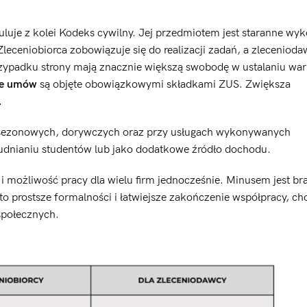
uje z kolei Kodeks cywilny. Jej przedmiotem jest staranne wy
leceniobiorca zobowiązuje się do realizacji zadań, a zleceniod
zypadku strony mają znacznie większą swobodę w ustalaniu wa
je umów
są objęte obowiązkowymi składkami ZUS. Zwiększa
.
h sezonowych, dorywczych oraz przy usługach wykonywanych
trudnianiu studentów lub jako dodatkowe źródło dochodu.
i możliwość pracy dla wielu firm jednocześnie. Minusem jest br
to prostsze formalności i łatwiejsze zakończenie współpracy, ch
 społecznych.