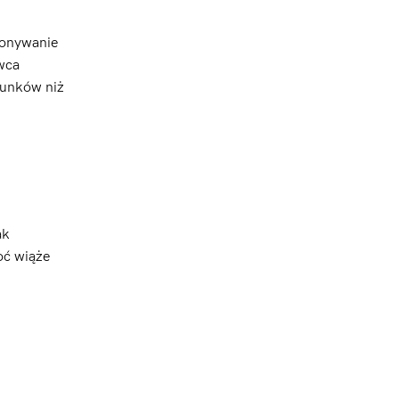
konywanie
awca
runków niż
ak
oć wiąże