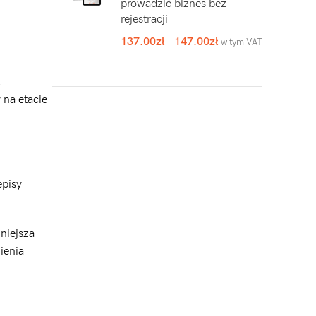
prowadzić biznes bez
rejestracji
137.00
zł
–
147.00
zł
w tym VAT
t
na etacie
episy
niejsza
ienia