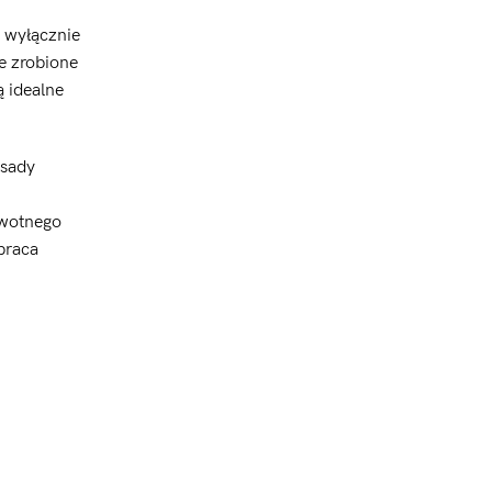
ę wyłącznie
le zrobione
 idealne
asady
owotnego
praca