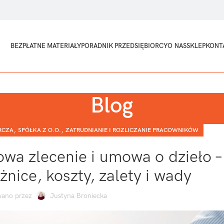
BEZPŁATNE MATERIAŁY
PORADNIK PRZEDSIĘBIORCY
O NAS
SKLEP
KONT
Blog
,
,
RCZA
SPÓŁKA Z O.O.
ZATRUDNIANIE I ROZLICZANIE PRACOWNIKÓW
a zlecenie i umowa o dzieło –
żnice, koszty, zalety i wady
ano przez
Justyna Broniecka