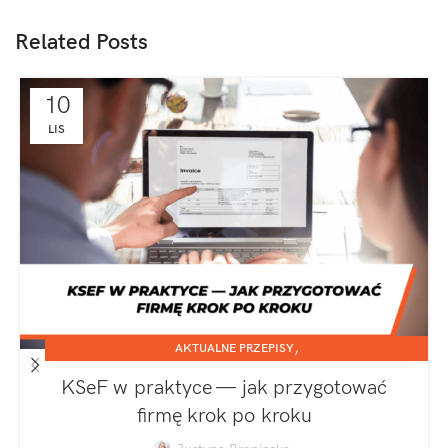
Related Posts
10
LIS
,
AKTUALNE PRZEPISY
,
JEDNOOSOBOWA DZIAŁALNOŚĆ GOSPODARCZA
KSeF w praktyce — jak przygotować
SPÓŁKA Z O.O.
firmę krok po kroku