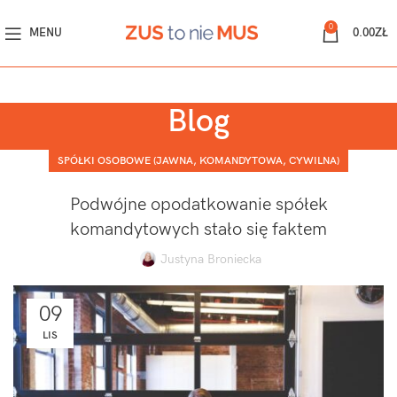
0
MENU
0.00
ZŁ
Blog
SPÓŁKI OSOBOWE (JAWNA, KOMANDYTOWA, CYWILNA)
Podwójne opodatkowanie spółek
komandytowych stało się faktem
Justyna Broniecka
09
LIS