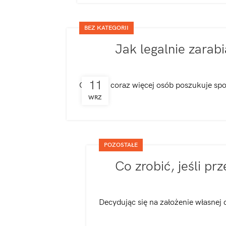
BEZ KATEGORII
Jak legalnie zarab
11
Obecnie coraz więcej osób poszukuje spo
WRZ
POZOSTAŁE
Co zrobić, jeśli pr
Decydując się na założenie własnej 