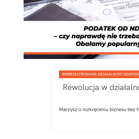
NIEREJESTROWANA DZIAŁALNOŚĆ GOSPOD
Rewolucja w działaln
Marzysz o rozkręceniu biznesu bez fo