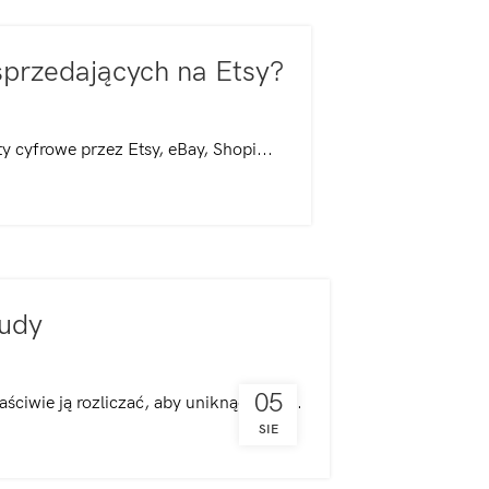
przedających na Etsy?
y cyfrowe przez Etsy, eBay, Shopi...
tudy
05
ciwie ją rozliczać, aby uniknąć prob...
SIE