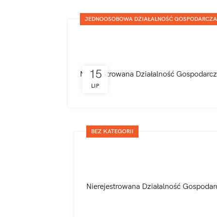
JEDNOOSOBOWA DZIAŁALNOŚĆ GOSPODARCZA
15
Nierejestrowana Działalność Gospodarcza
LIP
BEZ KATEGORII
Nierejestrowana Działalność Gospodarc