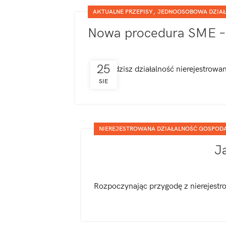
,
AKTUALNE PRZEPISY
JEDNOOSOBOWA DZIAŁ
Nowa procedura SME – 
25
Prowadzisz działalność nierejestrowan
SIE
NIEREJESTROWANA DZIAŁALNOŚĆ GOSPODA
J
Rozpoczynając przygodę z nierejestro