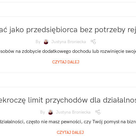
iać jako przedsiębiorca bez potrzeby re
By
Justyna Broniecka
sobów na zdobycie dodatkowego dochodu lub rozwinięcie swojej 
CZYTAJ DALEJ
zekroczę limit przychodów dla działalno
By
Justyna Broniecka
działalności, często nie masz pewności, czy Twój pomysł na bizne
CZYTAJ DALEJ