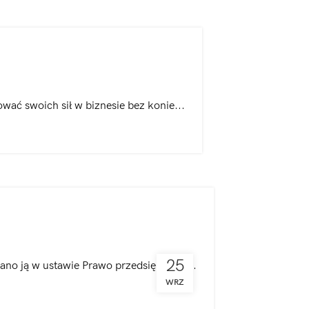
wać swoich sił w biznesie bez konie...
j
25
ano ją w ustawie Prawo przedsiębiorcó...
WRZ