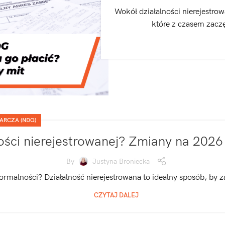
Wokół działalności nierejestrow
które z czasem zacz
ARCZA (NDG)
ości nierejestrowanej? Zmiany na 2026 
By
Justyna Broniecka
rmalności? Działalność nierejestrowana to idealny sposób, by za
CZYTAJ DALEJ