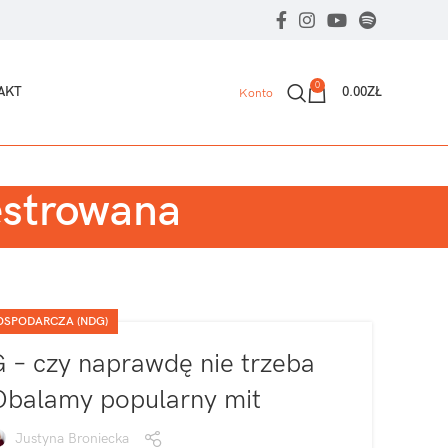
0
AKT
0.00
ZŁ
Konto
jestrowana
OSPODARCZA (NDG)
– czy naprawdę nie trzeba
 Obalamy popularny mit
Justyna Broniecka