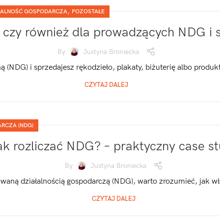
,
ALNOŚĆ GOSPODARCZA
POZOSTAŁE
czy również dla prowadzących NDG i s
By
Justyna Broniecka
ą (NDG) i sprzedajesz rękodzieło, plakaty, biżuterię albo produkt
CZYTAJ DALEJ
RCZA (NDG)
ak rozliczać NDG? – praktyczny case s
By
Justyna Broniecka
waną działalnością gospodarczą (NDG), warto zrozumieć, jak właś
CZYTAJ DALEJ