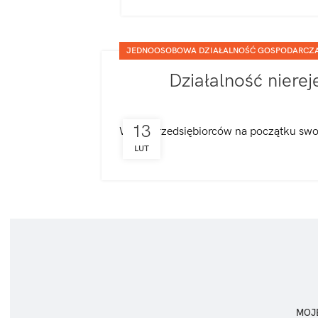
JEDNOOSOBOWA DZIAŁALNOŚĆ GOSPODARCZ
Działalność nierej
13
Wielu przedsiębiorców na początku swoj
LUT
MOJ