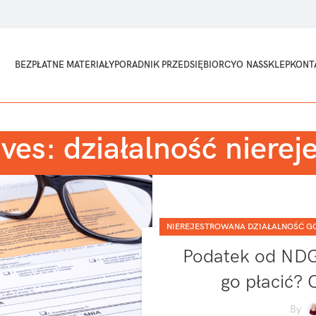
BEZPŁATNE MATERIAŁY
PORADNIK PRZEDSIĘBIORCY
O NAS
SKLEP
KONT
ves: działalność niere
NIEREJESTROWANA DZIAŁALNOŚĆ G
Podatek od NDG 
go płacić?
By