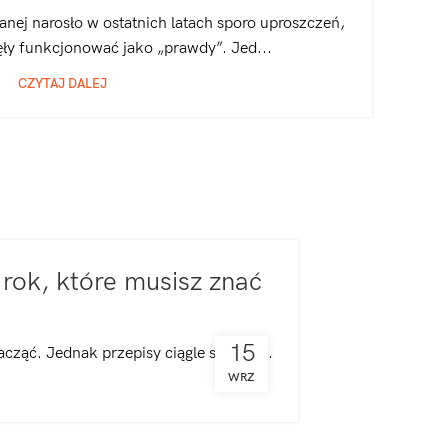
anej narosło w ostatnich latach sporo uproszczeń,
ęły funkcjonować jako „prawdy”. Jed...
CZYTAJ DALEJ
rok, które musisz znać
15
cząć. Jednak przepisy ciągle się zmi...
WRZ