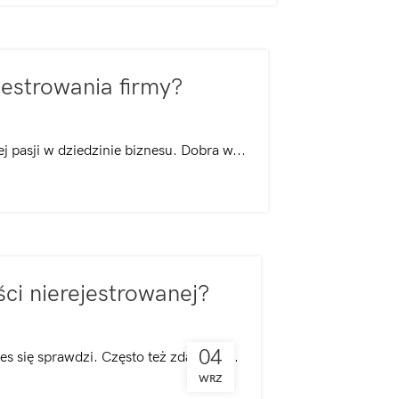
jestrowania firmy?
pasji w dziedzinie biznesu. Dobra w...
ści nierejestrowanej?
04
s się sprawdzi. Często też zdarza si...
WRZ