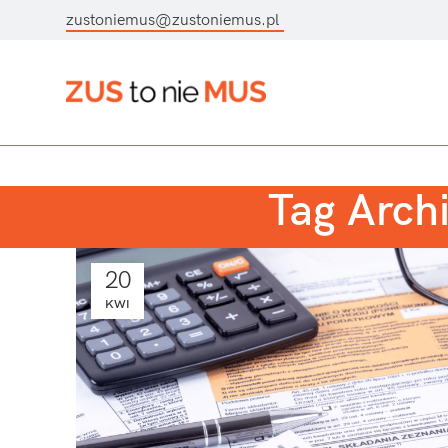
zustoniemus@zustoniemus.pl
Tag Archi
20
KWI