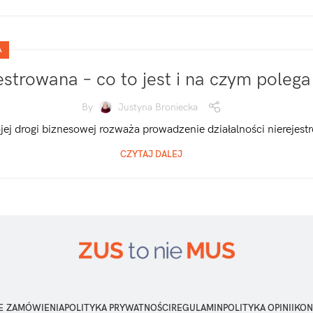
A
estrowana – co to jest i na czym polega
By
Justyna Broniecka
ej drogi biznesowej rozważa prowadzenie działalności nierejestr
CZYTAJ DALEJ
E ZAMÓWIENIA
POLITYKA PRYWATNOŚCI
REGULAMIN
POLITYKA OPINII
KON