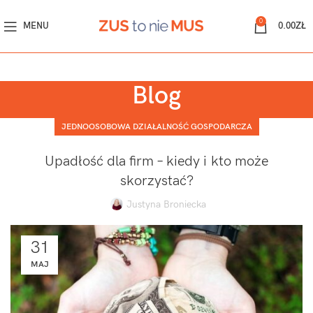
0
MENU
0.00
ZŁ
Blog
JEDNOOSOBOWA DZIAŁALNOŚĆ GOSPODARCZA
Upadłość dla firm – kiedy i kto może
skorzystać?
Justyna Broniecka
31
MAJ