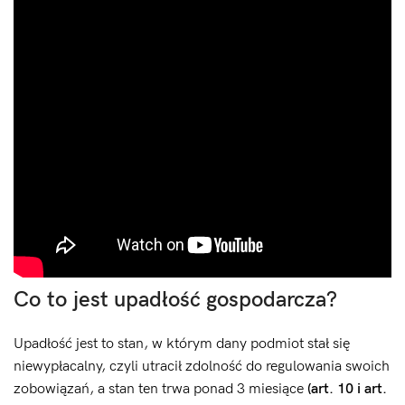
Co to jest upadłość gospodarcza?
Upadłość jest to stan, w którym dany podmiot stał się
niewypłacalny, czyli utracił zdolność do regulowania swoich
zobowiązań, a stan ten trwa ponad 3 miesiące
(art. 10 i art.