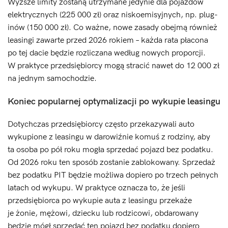
Wyższe limity zostaną utrzymane jedynie dla pojazdów
elektrycznych (225 000 zł) oraz niskoemisyjnych, np. plug-
inów (150 000 zł). Co ważne, nowe zasady obejmą również
leasingi zawarte przed 2026 rokiem – każda rata płacona
po tej dacie będzie rozliczana według nowych proporcji.
W praktyce przedsiębiorcy mogą stracić nawet do 12 000 zł
na jednym samochodzie.
Koniec popularnej optymalizacji po wykupie leasingu
Dotychczas przedsiębiorcy często przekazywali auto
wykupione z leasingu w darowiźnie komuś z rodziny, aby
ta osoba po pół roku mogła sprzedać pojazd bez podatku.
Od 2026 roku ten sposób zostanie zablokowany. Sprzedaż
bez podatku PIT będzie możliwa dopiero po trzech pełnych
latach od wykupu. W praktyce oznacza to, że jeśli
przedsiębiorca po wykupie auta z leasingu przekaże
je żonie, mężowi, dziecku lub rodzicowi, obdarowany
będzie mógł sprzedać ten pojazd bez podatku dopiero