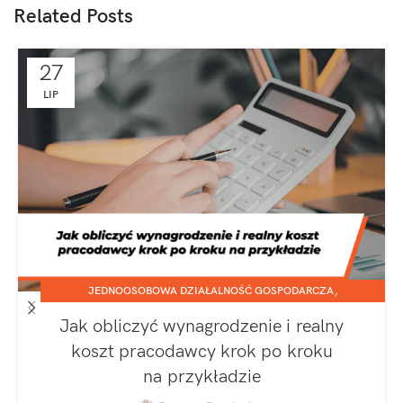
Related Posts
27
LIP
,
JEDNOOSOBOWA DZIAŁALNOŚĆ GOSPODARCZA
,
SPÓŁKA Z O.O.
ZATRUDNIANIE I ROZLICZANIE PRACOWNIKÓW
Jak obliczyć wynagrodzenie i realny
koszt pracodawcy krok po kroku
na przykładzie