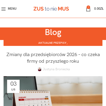
0
MENU
0.00
ZŁ
Blog
,
AKTUALNE PRZEPISY
,
JEDNOOSOBOWA DZIAŁALNOŚĆ GOSPODARCZA
SPÓŁKA Z O.O.
Zmiany dla przedsiębiorców 2026 – co czeka
firmy od przyszłego roku
Justyna Broniecka
03
LIS