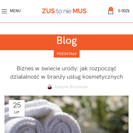
0
MENU
0.00
ZŁ
Blog
POZOSTAŁE
Biznes w świecie urody: jak rozpocząć
działalność w branży usług kosmetycznych
Justyna Broniecka
25
LIP