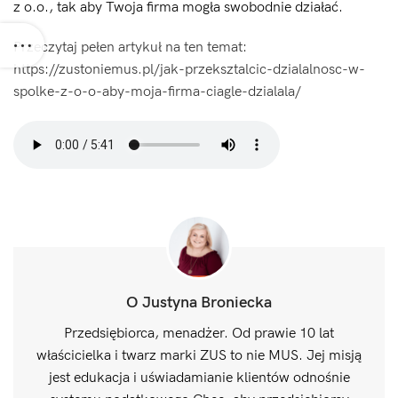
z o.o., tak aby Twoja firma mogła swobodnie działać.
Przeczytaj pełen artykuł na ten temat:
https://zustoniemus.pl/jak-przeksztalcic-dzialalnosc-w-
spolke-z-o-o-aby-moja-firma-ciagle-dzialala/
O Justyna Broniecka
Przedsiębiorca, menadżer. Od prawie 10 lat
właścicielka i twarz marki ZUS to nie MUS. Jej misją
jest edukacja i uświadamianie klientów odnośnie