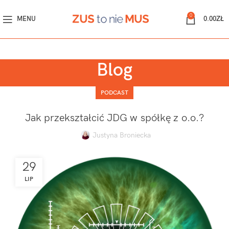
0
MENU
0.00
ZŁ
Blog
PODCAST
Jak przekształcić JDG w spółkę z o.o.?
Justyna Broniecka
29
LIP