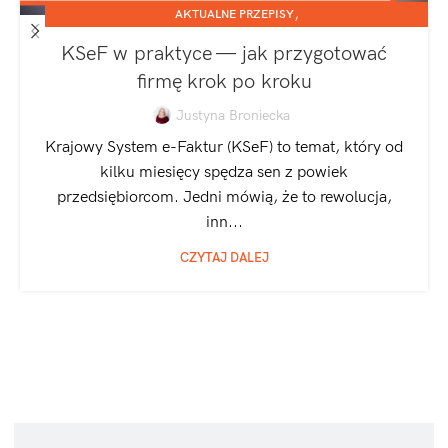
,
AKTUALNE PRZEPISY
,
JEDNOOSOBOWA DZIAŁALNOŚĆ GOSPODARCZA
KSeF w praktyce — jak przygotować
SPÓŁKA Z O.O.
firmę krok po kroku
Justyna Broniecka
Krajowy System e-Faktur (KSeF) to temat, który od
kilku miesięcy spędza sen z powiek
przedsiębiorcom. Jedni mówią, że to rewolucja,
inn...
CZYTAJ DALEJ