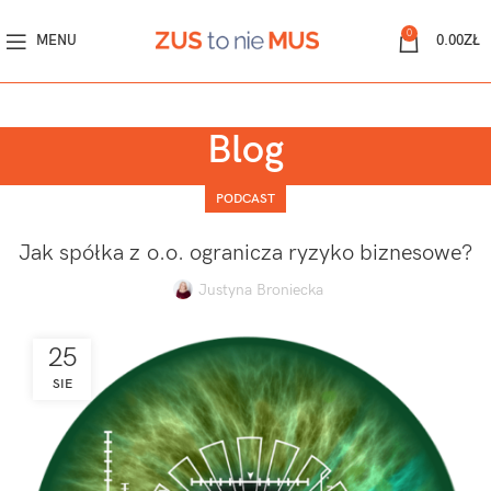
0
MENU
0.00
ZŁ
Blog
PODCAST
Jak spółka z o.o. ogranicza ryzyko biznesowe?
Justyna Broniecka
25
SIE