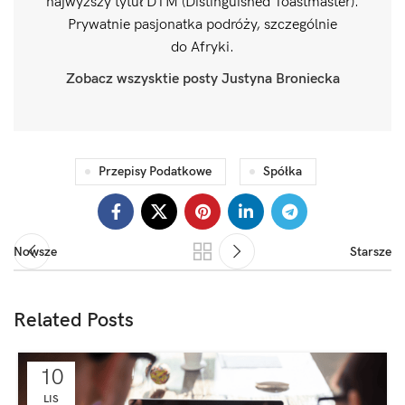
najwyższy tytuł DTM (Distinguished Toastmaster).
Prywatnie pasjonatka podróży, szczególnie
do Afryki.
Zobacz wszysktie posty Justyna Broniecka
Przepisy Podatkowe
Spółka
Nowsze
Starsze
Related Posts
10
LIS