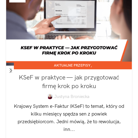
,
AKTUALNE PRZEPISY
,
JEDNOOSOBOWA DZIAŁALNOŚĆ GOSPODARCZA
KSeF w praktyce — jak przygotować
SPÓŁKA Z O.O.
firmę krok po kroku
Justyna Broniecka
Krajowy System e-Faktur (KSeF) to temat, który od
kilku miesięcy spędza sen z powiek
przedsiębiorcom. Jedni mówią, że to rewolucja,
inn...