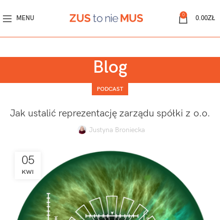
0
MENU
0.00
ZŁ
Blog
PODCAST
Jak ustalić reprezentację zarządu spółki z o.o.
Justyna Broniecka
05
KWI