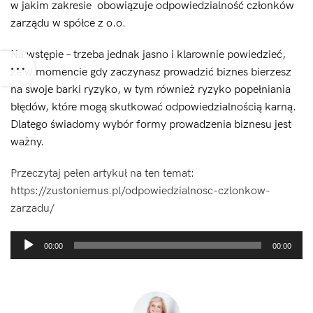
w jakim zakresie obowiązuje odpowiedzialność członków
zarządu w spółce z o.o.
Na wstępie – trzeba jednak jasno i klarownie powiedzieć,
że w momencie gdy zaczynasz prowadzić biznes bierzesz
na swoje barki ryzyko, w tym również ryzyko popełniania
błędów, które mogą skutkować odpowiedzialnością karną.
Dlatego świadomy wybór formy prowadzenia biznesu jest
ważny.
Przeczytaj pełen artykuł na ten temat:
https://zustoniemus.pl/odpowiedzialnosc-czlonkow-
zarzadu/
Odtwarzacz
00:00
00:00
plików
dźwiękowych