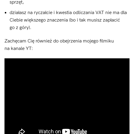
sprzęt,
działasz na ryczałcie i kwestia odliczania VAT nie ma dla
Ciebie większego znaczenia (bo i tak musisz zapłacić
go z góry).
Zachęcam Cię również do obejrzenia mojego filmiku
na kanale YT: