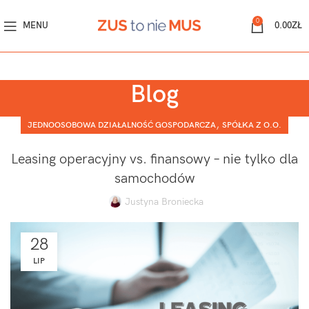
0
MENU
0.00
ZŁ
Blog
,
JEDNOOSOBOWA DZIAŁALNOŚĆ GOSPODARCZA
SPÓŁKA Z O.O.
Leasing operacyjny vs. finansowy – nie tylko dla
samochodów
Justyna Broniecka
28
LIP