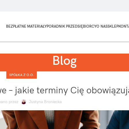
BEZPŁATNE MATERIAŁY
PORADNIK PRZEDSIĘBIORCY
O NAS
SKLEP
KONT
Blog
SPÓŁKA Z O.O.
e – jakie terminy Cię obowiązuj
ano przez
Justyna Broniecka