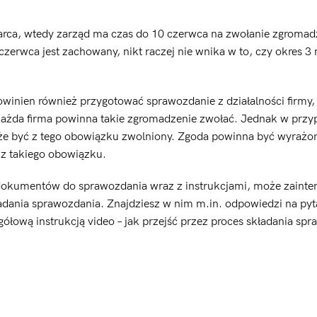
rca, wtedy zarząd ma czas do 10 czerwca na zwołanie zgromad
erwca jest zachowany, nikt raczej nie wnika w to, czy okres 3 
inien również przygotować sprawozdanie z działalności firmy,
każda firma powinna takie zgromadzenie zwołać. Jednak w prz
że być z tego obowiązku zwolniony. Zgoda powinna być wyrażo
 z takiego obowiązku.
 dokumentów do sprawozdania wraz z instrukcjami, może zainte
adania sprawozdania. Znajdziesz w nim m.in. odpowiedzi na pyta
ową instrukcją video – jak przejść przez proces składania sp