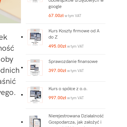
obowiązków urzędowych w
google
67.00
zł
w tym VAT
Kurs Koszty firmowe od A
ek
do Z
495.00
zł
ność
w tym VAT
soby
Sprawozdanie finansowe
ednich
397.00
zł
w tym VAT
aśnić
Kurs o spółce z o.o.
wego.
997.00
zł
w tym VAT
Nierejestrowana Działalność
Gospodarcza, jak założyć i