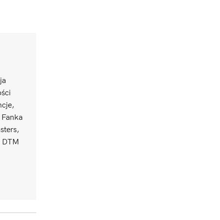
ja
ści
ncje,
. Fanka
sters,
uł DTM