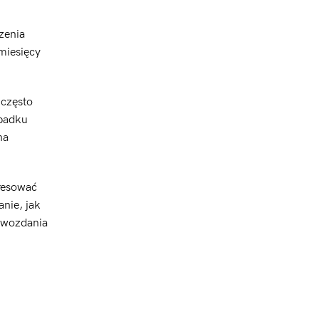
zenia
miesięcy
 często
ypadku
na
resować
nie, jak
rawozdania