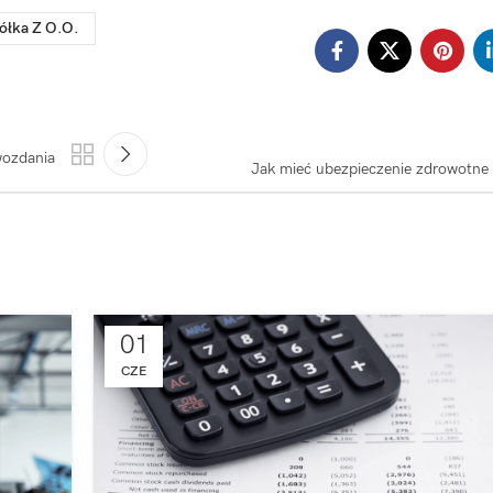
ółka Z O.o.
wozdania
Jak mieć ubezpieczenie zdrowotne
01
CZE