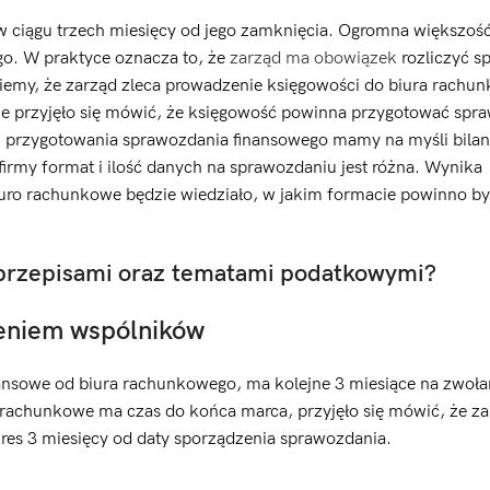
w ciągu trzech miesięcy od jego zamknięcia. Ogromna większość
go. W praktyce oznacza to, że
zarząd ma obowiązek
rozliczyć s
emy, że zarząd zleca prowadzenie księgowości do biura rachu
ie przyjęło się mówić, że księgowość powinna przygotować spr
z przygotowania sprawozdania finansowego mamy na myśli bilan
 firmy format i ilość danych na sprawozdaniu jest różna. Wynika
iuro rachunkowe będzie wiedziało, w jakim formacie powinno b
 przepisami oraz tematami podatkowymi?
zeniem wspólników
nsowe od biura rachunkowego, ma kolejne 3 miesiące na zwoła
 rachunkowe ma czas do końca marca, przyjęło się mówić, że z
kres 3 miesięcy od daty sporządzenia sprawozdania.