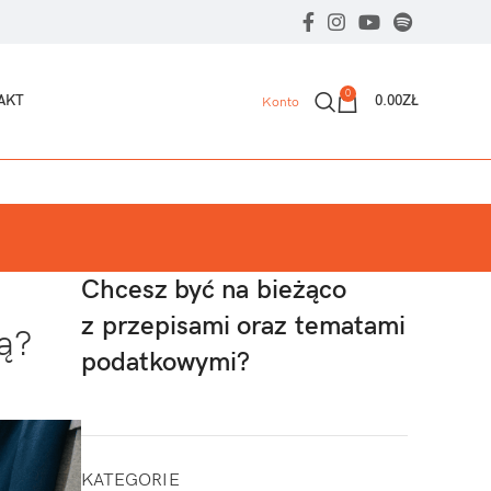
0
AKT
0.00
ZŁ
Konto
Chcesz być na bieżąco
z przepisami oraz tematami
ą?
podatkowymi?
KATEGORIE