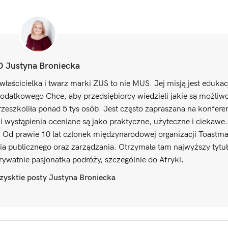
O Justyna Broniecka
właścicielka i twarz marki ZUS to nie MUS. Jej misją jest edukac
odatkowego Chce, aby przedsiębiorcy wiedzieli jakie są możliwo
zeszkoliła ponad 5 tys osób. Jest często zapraszana na konfere
 wystąpienia oceniane są jako praktyczne, użyteczne i ciekawe
. Od prawie 10 lat członek międzynarodowej organizacji Toastma
ia publicznego oraz zarządzania. Otrzymała tam najwyższy tyt
Prywatnie pasjonatka podróży, szczególnie do Afryki.
ysktie posty Justyna Broniecka