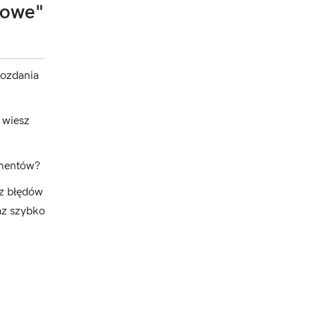
sowe"
wozdania
 wiesz
umentów?
ez błędów
az szybko