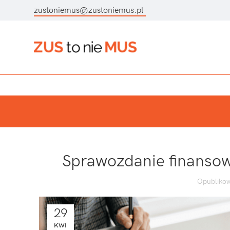
zustoniemus@zustoniemus.pl
Sprawozdanie finansow
Opublikow
29
KWI