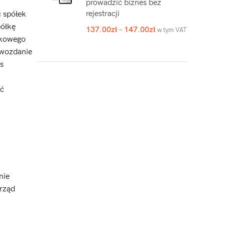
prowadzić biznes bez
rejestracji
 spółek
półkę
137.00
zł
–
147.00
zł
w tym VAT
nkowego
awozdanie
s
yć
nie
arząd