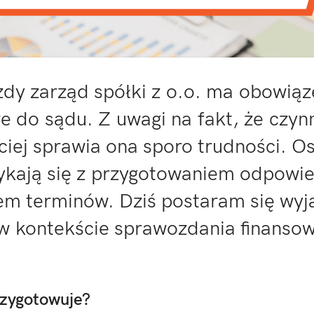
dy zarząd spółki z o.o. ma obowiąz
e do sądu. Z uwagi na fakt, że czyn
ściej sprawia ona sporo trudności. O
rykają się z przygotowaniem odpowi
 terminów. Dziś postaram się wyj
 w kontekście sprawozdania finanso
rzygotowuje?