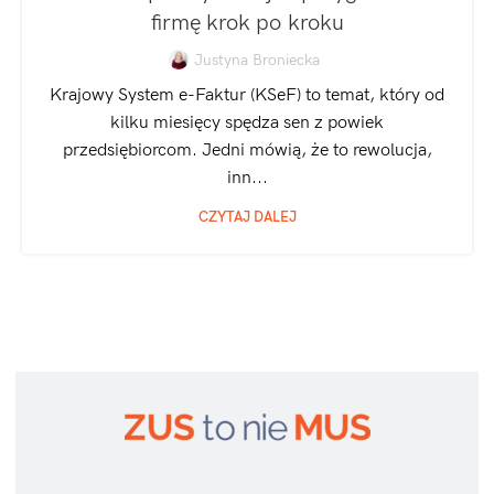
SPÓŁKA Z O.O.
firmę krok po kroku
Justyna Broniecka
Krajowy System e-Faktur (KSeF) to temat, który od
kilku miesięcy spędza sen z powiek
przedsiębiorcom. Jedni mówią, że to rewolucja,
inn...
CZYTAJ DALEJ