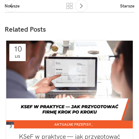
Nowsze
Starsze
Related Posts
10
LIS
,
AKTUALNE PRZEPISY
,
JEDNOOSOBOWA DZIAŁALNOŚĆ GOSPODARCZA
KSeF w praktyce — jak przygotować