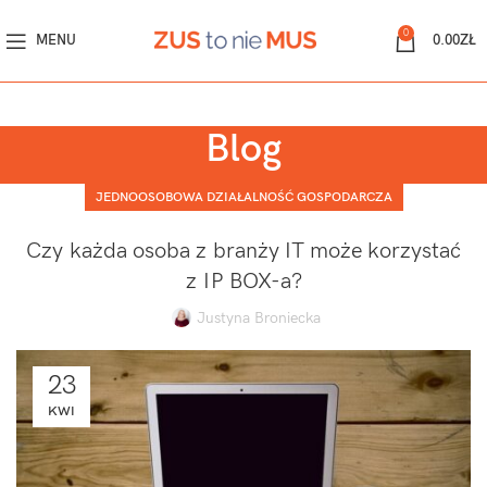
0
MENU
0.00
ZŁ
Blog
JEDNOOSOBOWA DZIAŁALNOŚĆ GOSPODARCZA
Czy każda osoba z branży IT może korzystać
z IP BOX-a?
Justyna Broniecka
23
KWI