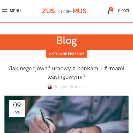
0
MENU
0.00
ZŁ
Blog
AKTUALNE PRZEPISY
Jak negocjować umowy z bankami i firmami
leasingowymi?
Justyna Broniecka
09
CZE