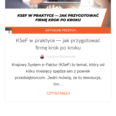
,
AKTUALNE PRZEPISY
,
JEDNOOSOBOWA DZIAŁALNOŚĆ GOSPODARCZA
KSeF w praktyce — jak przygotować
SPÓŁKA Z O.O.
firmę krok po kroku
Justyna Broniecka
Krajowy System e-Faktur (KSeF) to temat, który od
kilku miesięcy spędza sen z powiek
przedsiębiorcom. Jedni mówią, że to rewolucja,
inn...
CZYTAJ DALEJ