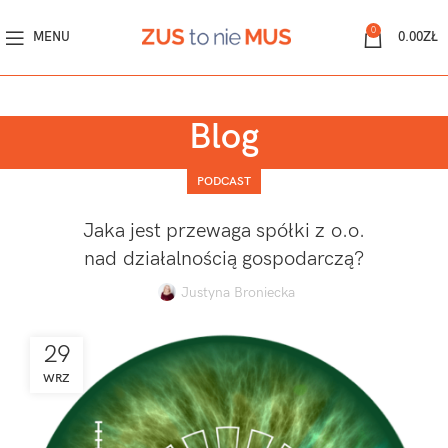
0
MENU
0.00
ZŁ
Blog
PODCAST
Jaka jest przewaga spółki z o.o.
nad działalnością gospodarczą?
Justyna Broniecka
29
WRZ