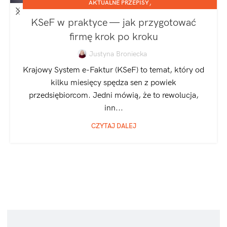
,
AKTUALNE PRZEPISY
,
JEDNOOSOBOWA DZIAŁALNOŚĆ GOSPODARCZA
KSeF w praktyce — jak przygotować
SPÓŁKA Z O.O.
firmę krok po kroku
Justyna Broniecka
Krajowy System e-Faktur (KSeF) to temat, który od
kilku miesięcy spędza sen z powiek
przedsiębiorcom. Jedni mówią, że to rewolucja,
inn...
CZYTAJ DALEJ