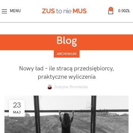
0
MENU
0.00
ZŁ
Blog
ARCHIWUM
Nowy ład – ile stracą przedsiębiorcy,
praktyczne wyliczenia
Justyna Broniecka
23
MAJ