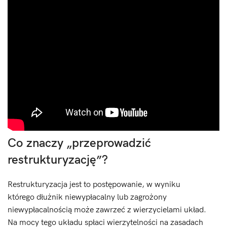
Co znaczy „przeprowadzić
restrukturyzację”?
Restrukturyzacja jest to postępowanie, w wyniku
którego dłużnik niewypłacalny lub zagrożony
niewypłacalnością może zawrzeć z wierzycielami układ.
Na mocy tego układu spłaci wierzytelności na zasadach