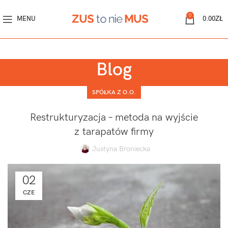
0
MENU
0.00
ZŁ
Blog
SPÓŁKA Z O.O.
Restrukturyzacja – metoda na wyjście
z tarapatów firmy
Justyna Broniecka
02
CZE